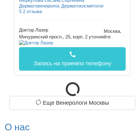
Меркулова Оксана Сергеевна
Дерматовенеролог, Дерматокосметолог
5
2 отзыва
Доктор Лазер
Москва,
Мичуринский просп., 25, корп. 2
уточняйте
call
Запись на прием
по телефону
Еще Венерологи Москвы
О нас