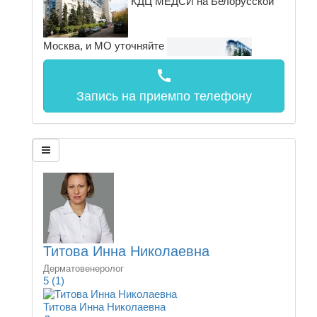
КДЦ МЕДСИ на Белорусской
Москва, и МО
уточняйте
call
Запись на прием
по телефону
Титова Инна Николаевна
Дерматовенеролог
5
(1)
Титова Инна Николаевна