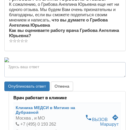
К сожалению, о Грибова Ангелина Юрьевна еще нет ни
одного отзыва. Мы будем Вам очень признательны и
благодарны, если вы сможете поделиться своим
мнением и написать,
что вы думаете о Грибова
Ангелина Юрьевна
Как вы оцениваете работу врача Грибова Ангелина
Юрьевна?
☆
☆
☆
☆
☆
Опубликовать ответ
Отмена
Врач работает в клинике
Клиника МЕДСИ в Митино на
Дубравной
phone
directions
Москва ,
и МО
ВЫЗОВ
+7 (495) 0 193 262
Маршрут