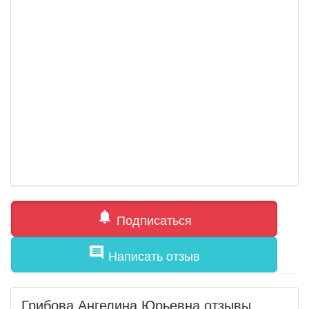
notifications
Подписаться
comment
Написать отзыв
Грибова Ангелина Юрьевна отзывы