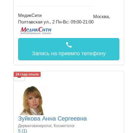
МедикСити
Москва,
Полтавская ул., 2
Пн-Вс: 09:00-21:00
call
Запись на прием
по телефону
24 года опыта
Зуйкова Анна Сергеевна
Дерматовенеролог, Косметолог
5
(1)