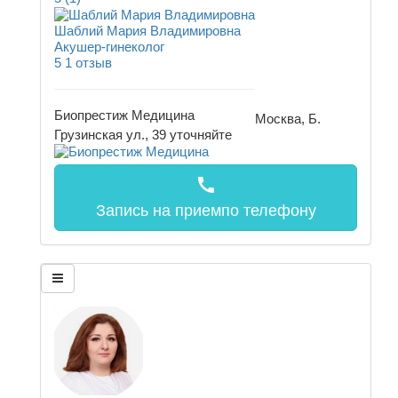
Шаблий Мария Владимировна
Акушер-гинеколог
5
1 отзыв
Биопрестиж Медицина
Москва, Б.
Грузинская ул., 39
уточняйте
call
Запись на прием
по телефону