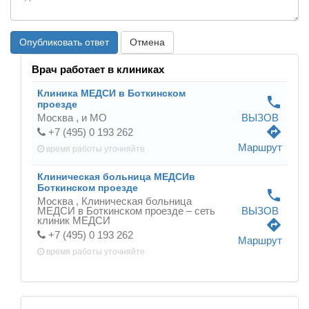
Опубликовать ответ
Отмена
Врач работает в клиниках
Клиника МЕДСИ в Боткинском
phone
проезде
Москва ,
и МО
ВЫЗОВ
directions
+7 (495) 0 193 262
Маршрут
время работы
уточняйте
Клиническая больница МЕДСИв
Боткинском проезде
phone
Москва ,
Клиническая больница
МЕДСИ в Боткинском проезде – сеть
ВЫЗОВ
клиник МЕДСИ
directions
+7 (495) 0 193 262
Маршрут
время работы
уточняйте