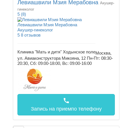
Левиашвили Мзия Мерабовна
Акушер-
гинеколог
5
(8)
Левиашвили Мзия Мерабовна
Акушер-гинеколог
5
8 отзывов
Клиника "Мать и дитя" Ходынское поле
Москва,
ул. Авиаконструктора Микояна, 12
Пн-Пт: 08:30-
20:30, Сб: 09:00-18:00, Вс: 09:00-16:00
call
Запись на прием
по телефону