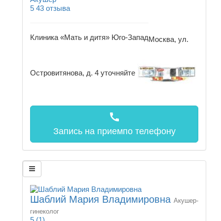
5
43 отзыва
Клиника «Мать и дитя» Юго-Запад
Москва, ул.
Островитянова, д. 4
уточняйте
call
Запись на прием
по телефону
Шаблий Мария Владимировна
Акушер-
гинеколог
5
(1)