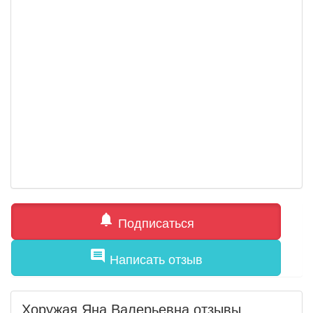
notifications
Подписаться
comment
Написать отзыв
Хоружая Яна Валерьевна отзывы