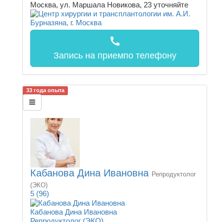
Москва, ул. Маршала Новикова, 23
уточняйте
call
Запись на прием
по телефону
33 года опыта
Кабанова Дина Ивановна
Репродуктолог
(ЭКО)
5
(96)
Кабанова Дина Ивановна
Репродуктолог (ЭКО)