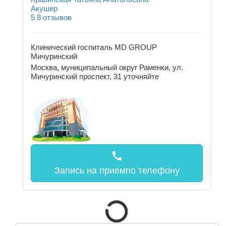
Акушер
5
8 отзывов
Клинический госпиталь MD GROUP
Мичуринский
Москва, муниципальный округ Раменки, ул.
Мичуринский проспект, 31
уточняйте
call
Запись на прием
по телефону