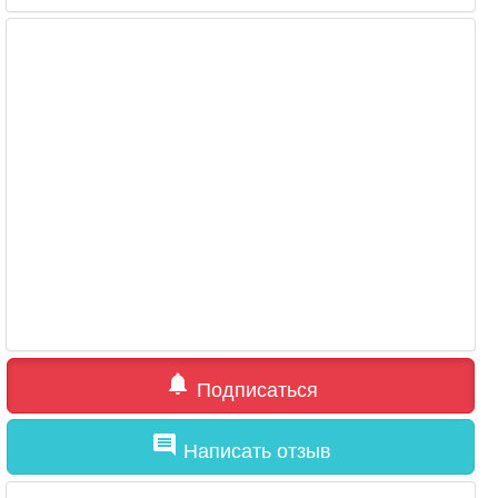
notifications
Подписаться
comment
Написать отзыв