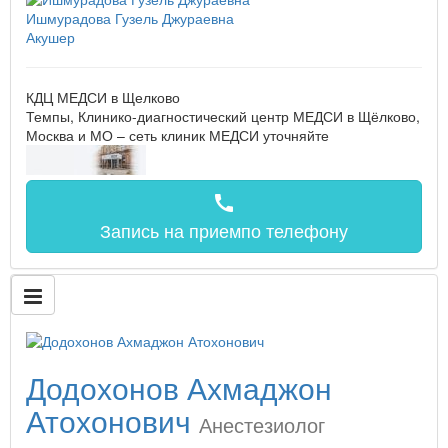
Ишмурадова Гузель Джураевна
Акушер
КДЦ МЕДСИ в Щелково
Темпы, Клинико-диагностический центр МЕДСИ в Щёлково,
Москва и МО – сеть клиник МЕДСИ
уточняйте
call
Запись на прием
по телефону
Додохонов Ахмаджон
Атохонович
Анестезиолог