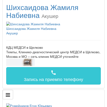
Шихсаидова Жамиля
Набиевна
Акушер
Шихсаидова Жамиля Набиевна
Акушер
КДЦ МЕДСИ в Щелково
Темпы, Клинико-диагностический центр МЕДСИ в Щёлково,
Москва и МО – сеть клиник МЕДСИ
уточняйте
call
Запись на прием
по телефону