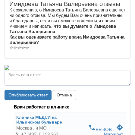
Имидоева Татьяна Валерьевна отзывы
К сожалению, о Имидоева Татьяна Валерьевна еще нет
ни одного отзыва. Мы будем Вам очень признательны
и благодарны, если вы сможете поделиться своим
мнением и написать,
что вы думаете о Имидоева
Татьяна Валерьевна
Как вы оцениваете работу врача Имидоева Татьяна
Валерьевна?
☆
☆
☆
☆
☆
Опубликовать ответ
Отмена
Врач работает в клинике
Клиника МЕДСИ на
Ильинском бульваре
phone
directions
Москва ,
и МО
ВЫЗОВ
+7 (495) 0 193 262
Маршрут