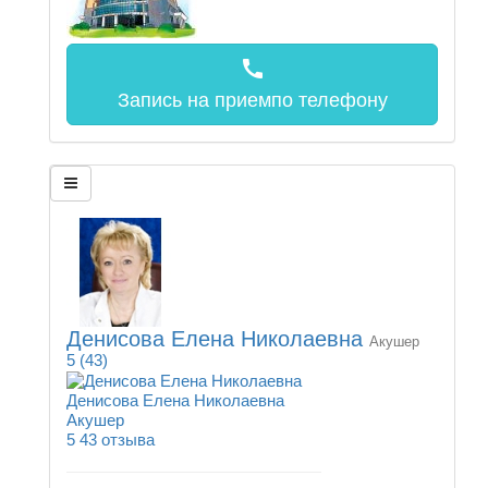
call
Запись на прием
по телефону
Денисова Елена Николаевна
Акушер
5
(43)
Денисова Елена Николаевна
Акушер
5
43 отзыва