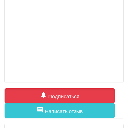
notifications
Подписаться
comment
Написать отзыв