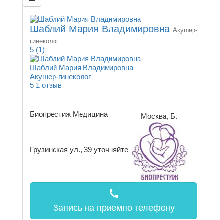
Шаблий Мария Владимировна
Акушер-
гинеколог
5
(1)
Шаблий Мария Владимировна
Акушер-гинеколог
5
1 отзыв
Биопрестиж Медицина
Москва, Б.
Грузинская ул., 39
уточняйте
call
Запись на прием
по телефону