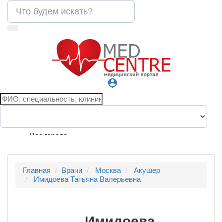
person_pin
Все города
Главная
Врачи
Москва
Акушер
Имидоева Татьяна Валерьевна
Имидоева