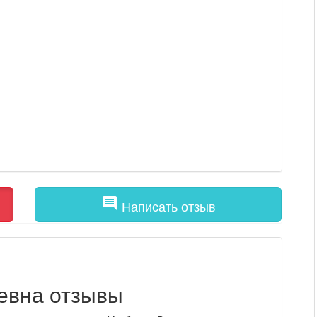
comment
Написать отзыв
евна отзывы