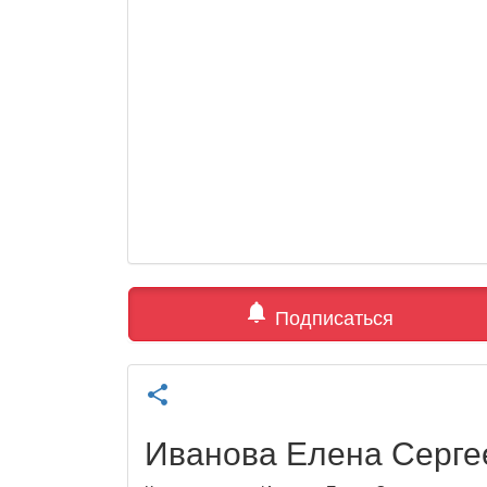
notifications
Подписаться
share
Иванова Елена Серге