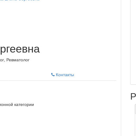
ргеевна
ог, Ревматолог
Контакты
Р
онной категории