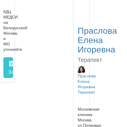
КДЦ
МЕДСИ
на
Праслова
Белорусской
Москва,
Елена
и
МО
Игоревна
уточняйте
Терапевт
assignment
Запись на прием
заполнить форму онлайн
Праслова
Елена
Игоревна
Терапевт
Московская
клиника
Москва,
ул.Полковая,