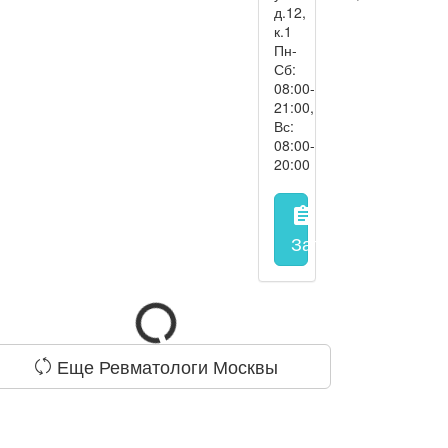
д.12,
к.1
Пн-
Сб:
08:00-
21:00,
Вс:
08:00-
20:00
assignment
Запись на прием
з
Еще Ревматологи Москвы