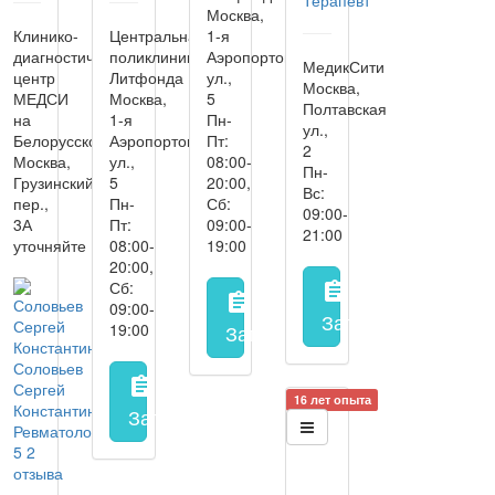
Терапевт
Москва,
Клинико-
Центральная
1-я
диагностический
поликлиника
Аэропортовская
МедикСити
центр
Литфонда
ул.,
Москва,
МЕДСИ
Москва,
5
Полтавская
на
1-я
Пн-
ул.,
Белорусской
Аэропортовская
Пт:
2
Москва,
ул.,
08:00-
Пн-
Грузинский
5
20:00,
Вс:
пер.,
Пн-
Сб:
09:00-
3А
Пт:
09:00-
21:00
уточняйте
08:00-
19:00
20:00,
Сб:
assignment
assignment
09:00-
Запись на прием
з
19:00
Запись на прием
заполнить 
Соловьев
assignment
Сергей
16 лет опыта
Константинович
Запись на прием
заполнить форму онл
Ревматолог
5
2
отзыва