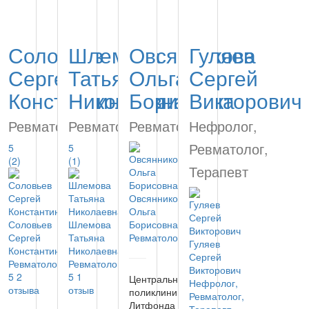
Соловьев
Шлемова
Овсянникова
Гуляев
Сергей
Татьяна
Ольга
Сергей
Константинович
Николаевна
Борисовна
Викторович
Ревматолог
Ревматолог
Ревматолог
Нефролог,
Ревматолог,
5
5
(2)
(1)
Терапевт
Овсянникова
Ольга
Соловьев
Шлемова
Борисовна
Сергей
Татьяна
Ревматолог
Гуляев
Константинович
Николаевна
Сергей
Ревматолог
Ревматолог
Викторович
5
2
5
1
Центральная
Нефролог,
отзыва
отзыв
поликлиника
Ревматолог,
Литфонда