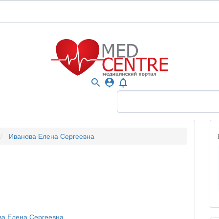
search
person_pin
notifications_none
Иванова Елена Сергеевна