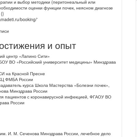
терапии и выбор методики (перитонеальный или
еобходимости оценки функции почек, неясном диагнозе
 {}
amadeti.ru/booking/'
аписи
остижения и опыт
ский центр «Лапино Сити»
 ФГБОУ ВО «Российский университет медицины» Минздрава
ДСИ на Красной Пресне
НКЦ ФМБА России
епадаватель курса Школа Мастерства «Болезни почек»,
нова Минздрава России
 для пациентов с коронавирусной инфекцией, ФГАОУ ВО
рава России
им. И. М. Сеченова Минздрава России, лечебное дело