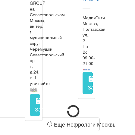
GROUP
на
Севастопольском
МедикСити
Москва,
Москва,
вн.тер.
Полтавская
г.
ул.,
муниципальный
2
округ
Пн-
Черемушки,
Вс:
Севастопольский
09:00-
пр-
21:00
т,
д.24,
к. 1
assignment
уточняйте
Запись на прием
з
assignment
Запись на прием
заполнить форму онл
Еще Нефрологи Москвы