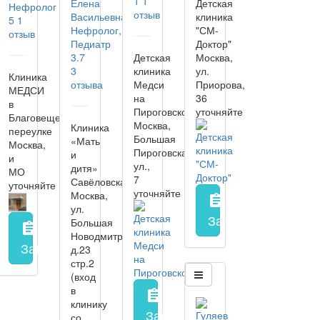
1
1
Елена
Детская
Нефролог
отзыв
Васильевна
клиника
5
1
Нефролог,
"СМ-
отзыв
Педиатр
Доктор"
3.7
Детская
Москва,
3
клиника
ул.
Клиника
отзыва
Медси
Приорова,
МЕДСИ
на
36
в
Пироговской
уточняйте
Благовещенском
Москва,
Клиника
переулке
Большая
«Мать
Москва,
Пироговская
и
и
ул.,
дитя»
МО
7
Савёловская
уточняйте
уточняйте
Москва,
assignment
ул.
Запись на прием
з
Большая
assignment
Новодмитровская,
Запись на прием
заполнить форму онлайн
д.23
стр.2
(вход
в
assignment
клинику
Запись на прием
заполнить 
со