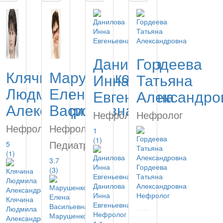
Данилова
Гордеева
Клячина
Марушенко
Инна
Татьяна
Людмила
Елена
Евгеньевна
Александро
Александровна
Васильевна
Нефролог
Нефролог
Нефролог
Нефролог,
1
(1)
Педиатр
5
(1)
3.7
Гордеева
(3)
Татьяна
Данилова
Александровна
Инна
Нефролог
Клячина
Евгеньевна
Людмила
Нефролог
Марушенко
Александровна