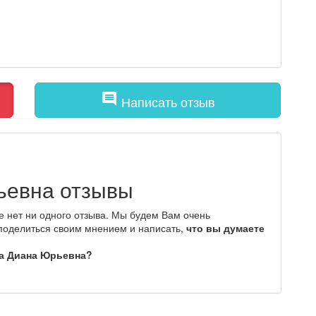
comment
Написать отзыв
ьевна отзывы
 нет ни одного отзыва. Мы будем Вам очень
 поделиться своим мнением и написать,
что вы думаете
ва Диана Юрьевна?