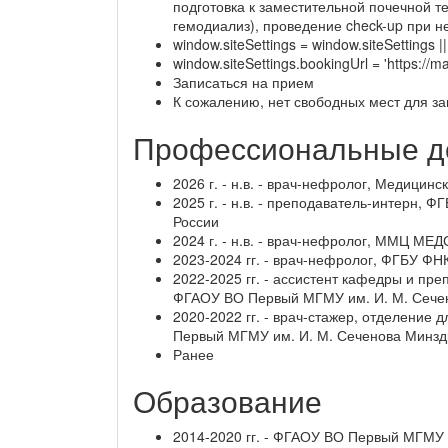
подготовка к заместительной почечной 
гемодиализ), проведение check-up при н
window.siteSettings = window.siteSettings ||
window.siteSettings.bookingUrl = 'https://m
Записаться на прием
К сожалению, нет свободных мест для з
Профессиональные д
2026 г. - н.в. - врач-нефролог, Медицин
2025 г. - н.в. - преподаватель-интерн,
России
2024 г. - н.в. - врач-нефролог, ММЦ МЕ
2023-2024 гг. - врач-нефролог, ФГБУ Ф
2022-2025 гг. - ассистент кафедры и пр
ФГАОУ ВО Первый МГМУ им. И. М. Сече
2020-2022 гг. - врач-стажер, отделение
Первый МГМУ им. И. М. Сеченова Минзд
Ранее
Образование
2014-2020 гг. - ФГАОУ ВО Первый МГМУ 