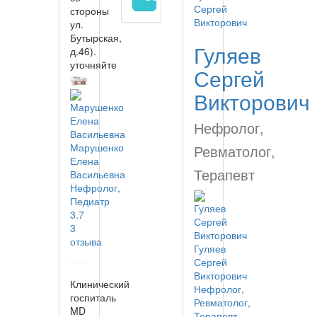
стороны
ул.
Бутырская,
Гуляев
д.46).
уточняйте
Сергей
Викторович
Нефролог,
Марушенко
Ревматолог,
Елена
Терапевт
Васильевна
Нефролог,
Педиатр
3.7
3
отзыва
Гуляев
Сергей
Викторович
Клинический
Нефролог,
госпиталь
Ревматолог,
MD
Терапевт