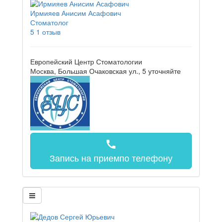
Ирмияев Анисим Асафович
Стоматолог
5
1 отзыв
Европейский Центр Стоматологии
Москва, Большая Очаковская ул., 5
уточняйте
call
Запись на прием
по телефону