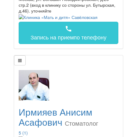
стр.2 (вход в клинику со стороны ул. Бутырская,
д.46).
уточняйте
call
Запись на прием
по телефону
Ирмияев Анисим
Асафович
Стоматолог
5
(1)