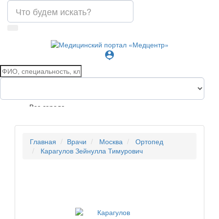
person_pin
Все города
Главная
Врачи
Москва
Ортопед
Карагулов Зейнулла Тимурович