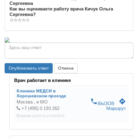
Сергеевна
Как вы оцениваете работу врача Кичук Ольга
Сергеевна?
☆
☆
☆
☆
☆
Опубликовать ответ
Отмена
Врач работает в клинике
Клиника МЕДСИ в
Хорошевском проезде
phone
directions
Москва ,
и МО
ВЫЗОВ
+7 (495) 0 193 262
Маршрут
время работы
уточняйте