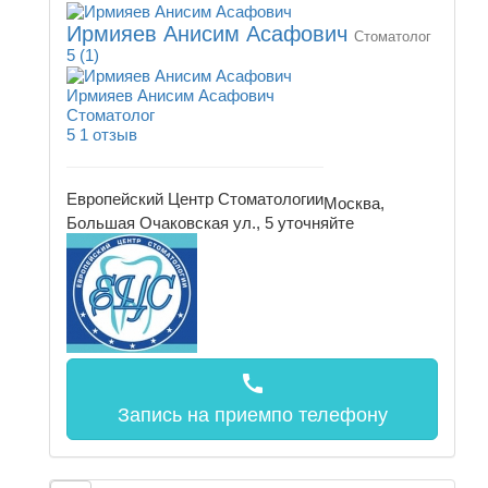
Ирмияев Анисим Асафович
Стоматолог
5
(1)
Ирмияев Анисим Асафович
Стоматолог
5
1 отзыв
Европейский Центр Стоматологии
Москва,
Большая Очаковская ул., 5
уточняйте
call
Запись на прием
по телефону