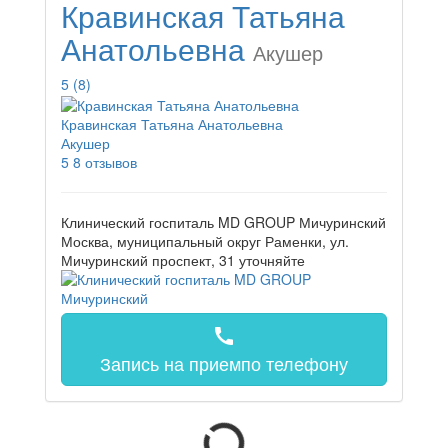
Кравинская Татьяна
Анатольевна
Акушер
5
(8)
Кравинская Татьяна Анатольевна
Акушер
5
8 отзывов
Клинический госпиталь MD GROUP Мичуринский
Москва, муниципальный округ Раменки, ул.
Мичуринский проспект, 31
уточняйте
call
Запись на прием
по телефону