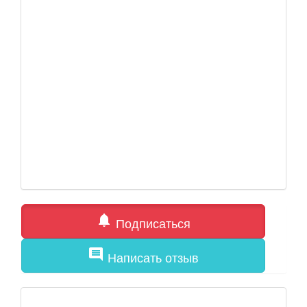
notifications
Подписаться
comment
Написать отзыв