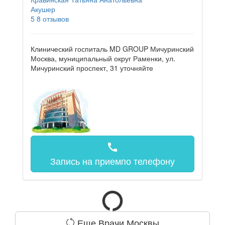
Акушер
5
8 отзывов
Клинический госпиталь MD GROUP Мичуринский
Москва, муниципальный округ Раменки, ул.
Мичуринский проспект, 31
уточняйте
call
Запись на прием
по телефону
Еще Врачи Москвы