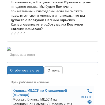
К сожалению, о Ковтунов Евгений Юрьевич еще нет
ни одного отзыва. Мы будем Вам очень
признательны и благодарны, если вы сможете
поделиться своим мнением и написать,
что вы
думаете о Ковтунов Евгений Юрьевич
Как вы оцениваете работу врача Ковтунов
Евгений Юрьевич?
☆
☆
☆
☆
☆
Опубликовать ответ
Отмена
Врач работает в клинике
Клиника МЕДСИ на Станционной
phone
(Мытищи)
ВЫЗОВ
Москва ,
Клиника МЕДСИ на
directions
Станционной (Мытищи), Москва и МО