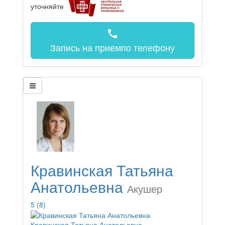
уточняйте
call
Запись на прием
по телефону
Кравинская Татьяна
Анатольевна
Акушер
5
(8)
Кравинская Татьяна Анатольевна