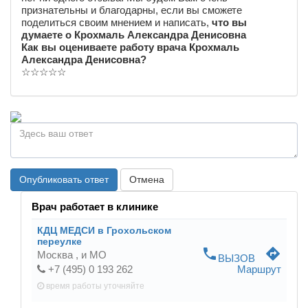
признательны и благодарны, если вы сможете
поделиться своим мнением и написать,
что вы
думаете о Крохмаль Александра Денисовна
Как вы оцениваете работу врача Крохмаль
Александра Денисовна?
☆
☆
☆
☆
☆
Опубликовать ответ
Отмена
Врач работает в клинике
КДЦ МЕДСИ в Грохольском
переулке
phone
directions
Москва ,
и МО
ВЫЗОВ
+7 (495) 0 193 262
Маршрут
время работы
уточняйте