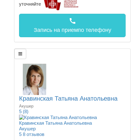
уточняйте
call
Запись на прием
по телефону
Кравинская Татьяна Анатольевна
Акушер
5
(8)
Кравинская Татьяна Анатольевна
Акушер
5
8 отзывов