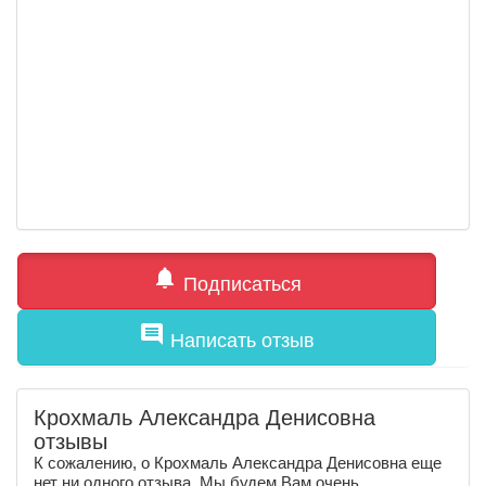
notifications
Подписаться
comment
Написать отзыв
Крохмаль Александра Денисовна
отзывы
К сожалению, о Крохмаль Александра Денисовна еще
нет ни одного отзыва. Мы будем Вам очень