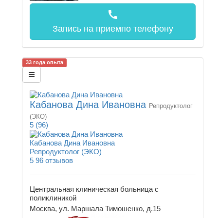
call
Запись на прием
по телефону
33 года опыта
Кабанова Дина Ивановна
Репродуктолог
(ЭКО)
5
(96)
Кабанова Дина Ивановна
Репродуктолог (ЭКО)
5
96 отзывов
Центральная клиническая больница с
поликлиникой
Москва, ул. Маршала Тимошенко, д.15