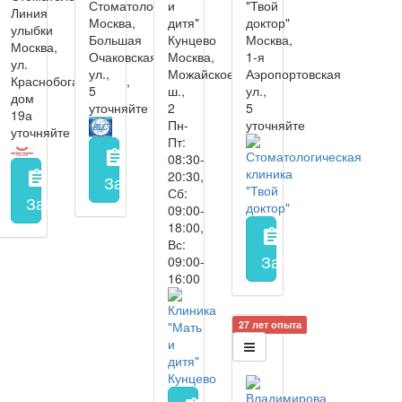
Стоматологии
и
"Твой
Линия
Москва,
дитя"
доктор"
улыбки
Большая
Кунцево
Москва,
Москва,
Очаковская
Москва,
1-я
ул.
ул.,
Можайское
Аэропортовская
Краснобогатырская,
5
ш.,
ул.,
дом
уточняйте
2
5
19а
Пн-
уточняйте
уточняйте
Пт:
assignment
08:30-
20:30,
assignment
Запись на прием
заполнить форму онл
Сб:
Запись на прием
заполнить форму онлайн
09:00-
18:00,
assignment
Вс:
Запись на прием
з
09:00-
16:00
27 лет опыта