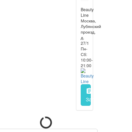
Beauty
Line
Москва,
Лубянский
проезд,
д.
27/1
Пн-
Сб:
10:00-
21:00
assignment
Запись на прием
з