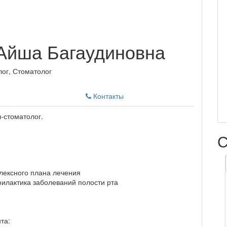
Айша Багаудиновна
лог, Стоматолог
Контакты
-стоматолог.
С
лексного плана лечения
филактика заболеваний полости рта
та: