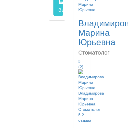
assignment
Запись на прием
заполнить 
Владимиро
Марина
Юрьевна
Стоматолог
5
(2)
Владимирова
Марина
Юрьевна
Стоматолог
5
2
отзыва