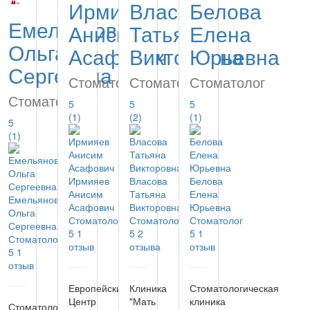
Ирмияев
Власова
Белова
Емельянова
Анисим
Татьяна
Елена
Ольга
Асафович
Викторовна
Юрьевна
Сергеевна
Стоматолог
Стоматолог
Стоматолог
Стоматолог
5
5
5
(1)
(2)
(1)
5
(1)
Ирмияев
Власова
Белова
Анисим
Татьяна
Елена
Емельянова
Асафович
Викторовна
Юрьевна
Ольга
Стоматолог
Стоматолог
Стоматолог
Сергеевна
5
1
5
2
5
1
Стоматолог
отзыв
отзыва
отзыв
5
1
отзыв
Европейский
Клиника
Стоматологическая
Центр
"Мать
клиника
Стоматология