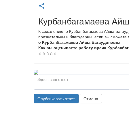
share
Курбанбагамаева Айш
К сожалению, о Курбанбагамаева Айша Багауд
признательны и благодарны, если вы сможете
о Курбанбагамаева Айша Багаудиновна
Как вы оцениваете работу врача Курбанба
☆
☆
☆
☆
☆
Опубликовать ответ
Отмена