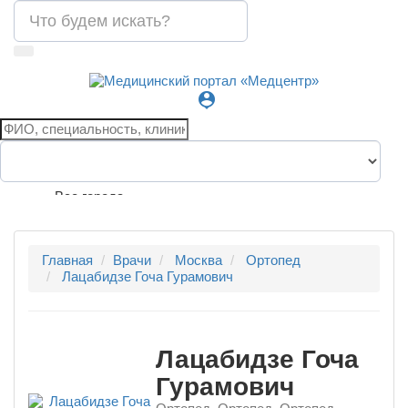
person_pin
Все города
Главная
Врачи
Москва
Ортопед
Лацабидзе Гоча Гурамович
Лацабидзе Гоча
Гурамович