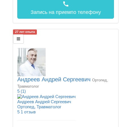
call
Запись на прием
по телефону
27 лет опыта
Андреев Андрей Сергеевич
Ортопед,
Травматолог
5
(1)
Андреев Андрей Сергеевич
Ортопед, Травматолог
5
1 отзыв