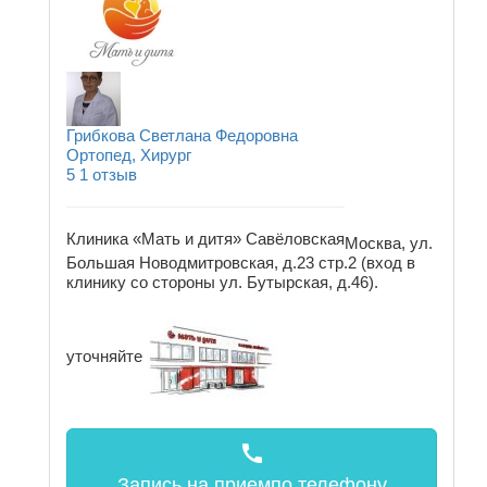
Грибкова Светлана Федоровна
Ортопед, Хирург
5
1 отзыв
Клиника «Мать и дитя» Савёловская
Москва, ул.
Большая Новодмитровская, д.23 стр.2 (вход в
клинику со стороны ул. Бутырская, д.46).
уточняйте
call
Запись на прием
по телефону