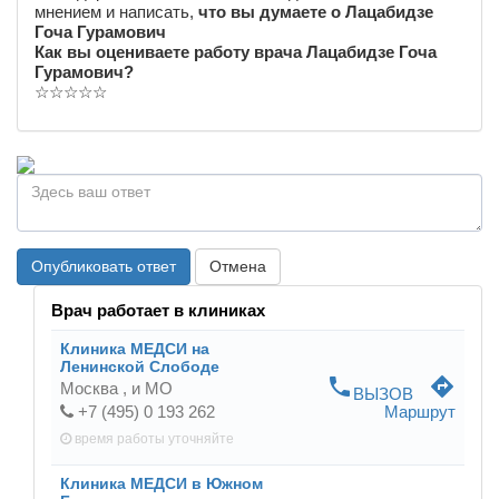
мнением и написать,
что вы думаете о Лацабидзе
Гоча Гурамович
Как вы оцениваете работу врача Лацабидзе Гоча
Гурамович?
☆
☆
☆
☆
☆
Опубликовать ответ
Отмена
Врач работает в клиниках
Клиника МЕДСИ на
Ленинской Слободе
phone
directions
Москва ,
и МО
ВЫЗОВ
+7 (495) 0 193 262
Маршрут
время работы
уточняйте
Клиника МЕДСИ в Южном