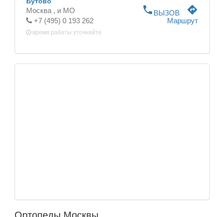
Бутово
phone
directions
Москва ,
и МО
ВЫЗОВ
+7 (495) 0 193 262
Маршрут
время работы
уточняйте
Ортопеды Москвы