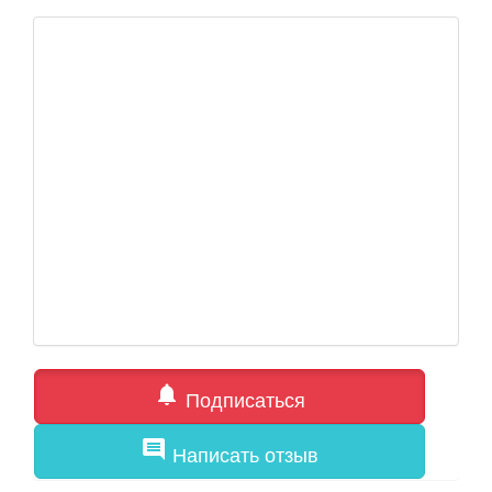
notifications
Подписаться
comment
Написать отзыв