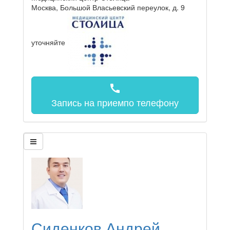
Москва, Большой Власьевский переулок, д. 9
уточняйте
call
Запись на прием
по телефону
Сиденков Андрей