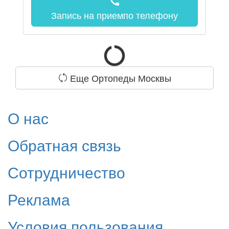
call
Запись на прием
по телефону
Еще Ортопеды Москвы
О нас
Обратная связь
Сотрудничество
Реклама
Условия пользования