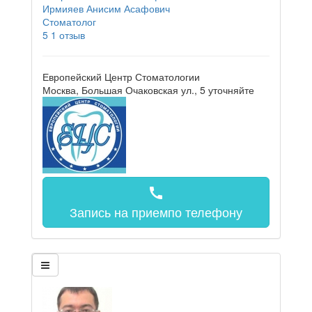
Ирмияев Анисим Асафович
Стоматолог
5
1 отзыв
Европейский Центр Стоматологии
Москва, Большая Очаковская ул., 5
уточняйте
call
Запись на прием
по телефону