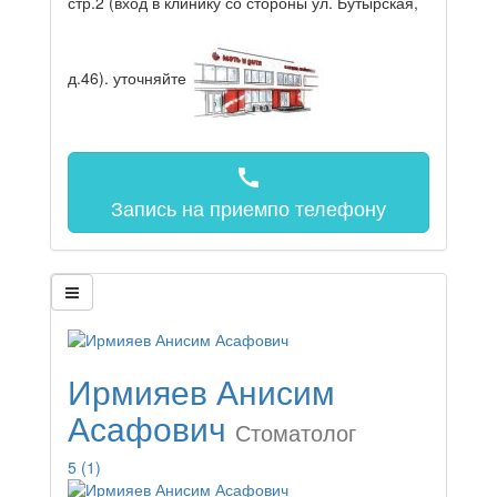
стр.2 (вход в клинику со стороны ул. Бутырская,
д.46).
уточняйте
call
Запись на прием
по телефону
Ирмияев Анисим
Асафович
Стоматолог
5
(1)