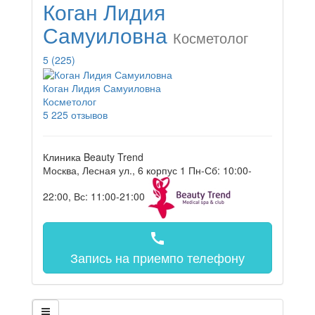
Коган Лидия
Самуиловна
Косметолог
5
(225)
Коган Лидия Самуиловна
Косметолог
5
225 отзывов
Клиника Beauty Trend
Москва, Лесная ул., 6 корпус 1
Пн-Сб: 10:00-
22:00, Вс: 11:00-21:00
call
Запись на прием
по телефону