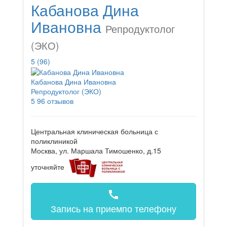
Кабанова Дина
Ивановна
Репродуктолог
(ЭКО)
5
(96)
Кабанова Дина Ивановна
Репродуктолог (ЭКО)
5
96 отзывов
Центральная клиническая больница с
поликлиникой
Москва, ул. Маршала Тимошенко, д.15
уточняйте
call
Запись на прием
по телефону