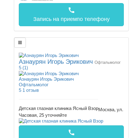
call
Запись на прием
по телефону
Азнаурян Игорь Эрикович
Офтальмолог
5
(1)
Азнаурян Игорь Эрикович
Офтальмолог
5
1 отзыв
Детская глазная клиника Ясный Взор
Москва, ул.
Часовая, 25
уточняйте
call