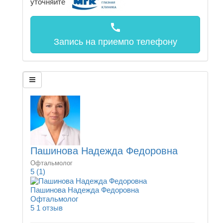
уточняйте
call
Запись на прием
по телефону
Пашинова Надежда Федоровна
Офтальмолог
5
(1)
Пашинова Надежда Федоровна
Офтальмолог
5
1 отзыв