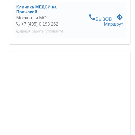
Клиника МЕДСИ на
Пражской
phone
directions
Москва ,
и МО
ВЫЗОВ
+7 (495) 0 193 262
Маршрут
время работы
уточняйте