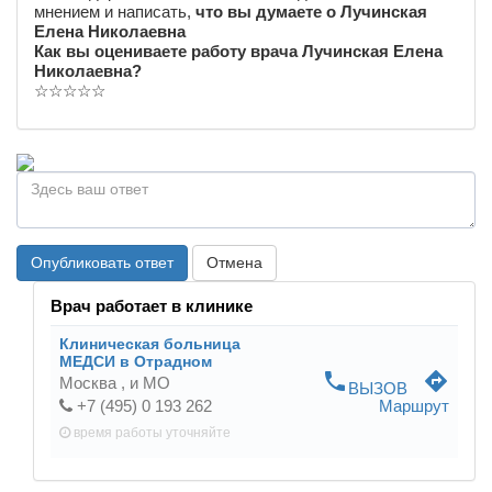
мнением и написать,
что вы думаете о Лучинская
Елена Николаевна
Как вы оцениваете работу врача Лучинская Елена
Николаевна?
☆
☆
☆
☆
☆
Опубликовать ответ
Отмена
Врач работает в клинике
Клиническая больница
МЕДСИ в Отрадном
phone
directions
Москва ,
и МО
ВЫЗОВ
+7 (495) 0 193 262
Маршрут
время работы
уточняйте