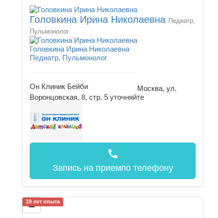
Головкина Ирина Николаевна
Педиатр,
Пульмонолог
Головкина Ирина Николаевна
Педиатр, Пульмонолог
Он Клиник Бейби
Москва, ул.
Воронцовская, 8, стр. 5
уточняйте
call
Запись на прием
по телефону
19 лет опыта