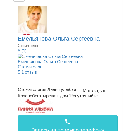
Емельянова Ольга Сергеевна
Стоматолог
5
(1)
Емельянова Ольга Сергеевна
Стоматолог
5
1 отзыв
Стоматология Линия улыбки
Москва, ул.
Краснобогатырская, дом 19а
уточняйте
call
Запись на прием
по телефону