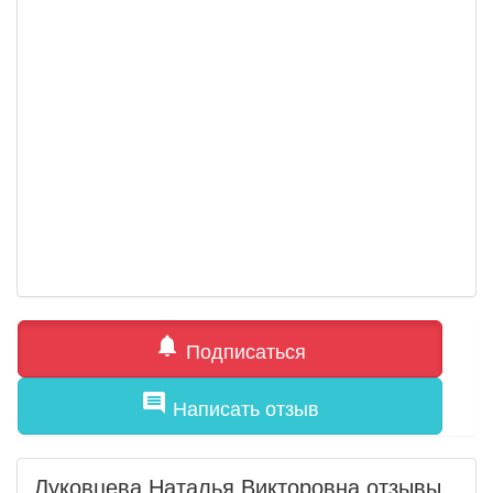
notifications
Подписаться
comment
Написать отзыв
Луковцева Наталья Викторовна отзывы