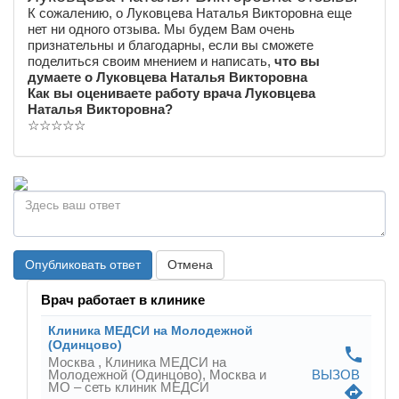
К сожалению, о Луковцева Наталья Викторовна еще
нет ни одного отзыва. Мы будем Вам очень
признательны и благодарны, если вы сможете
поделиться своим мнением и написать,
что вы
думаете о Луковцева Наталья Викторовна
Как вы оцениваете работу врача Луковцева
Наталья Викторовна?
☆
☆
☆
☆
☆
Опубликовать ответ
Отмена
Врач работает в клинике
Клиника МЕДСИ на Молодежной
(Одинцово)
phone
Москва ,
Клиника МЕДСИ на
Молодежной (Одинцово), Москва и
ВЫЗОВ
МО – сеть клиник МЕДСИ
directions