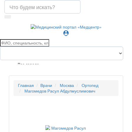
person_pin
Все города
Главная
Врачи
Москва
Ортопед
Магомедов Расул Абдулмуслимович