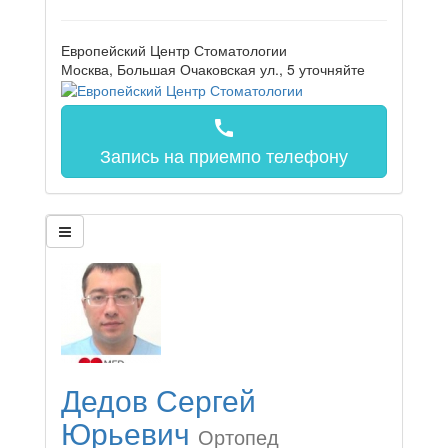
Европейский Центр Стоматологии
Москва, Большая Очаковская ул., 5
уточняйте
call
Запись на прием
по телефону
Дедов Сергей
Юрьевич
Ортопед