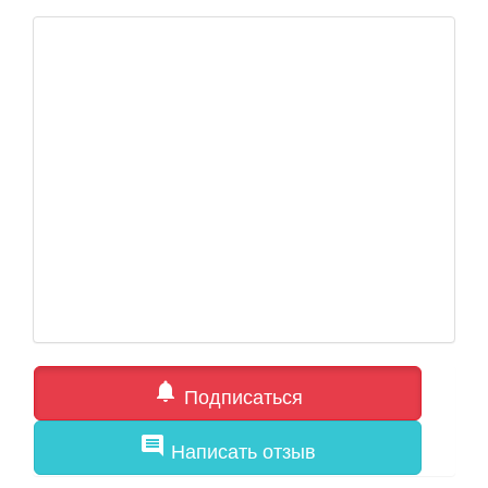
notifications
Подписаться
comment
Написать отзыв