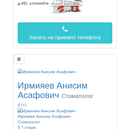
д.46).
уточняйте
call
Запись на прием
по телефону
Ирмияев Анисим
Асафович
Стоматолог
5
(1)
Ирмияев Анисим Асафович
Стоматолог
5
1 отзыв