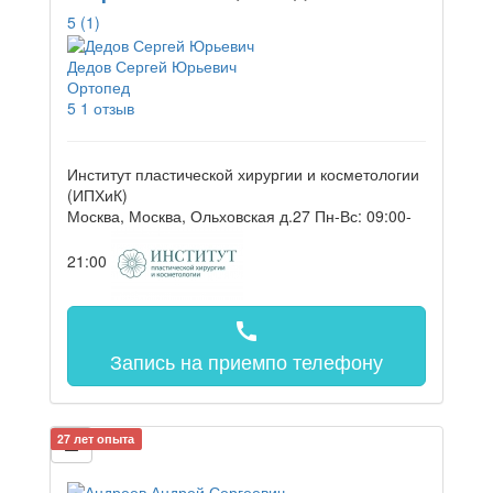
5
(1)
Дедов Сергей Юрьевич
Ортопед
5
1 отзыв
Институт пластической хирургии и косметологии
(ИПХиК)
Москва, Москва, Ольховская д.27
Пн-Вс: 09:00-
21:00
call
Запись на прием
по телефону
27 лет опыта