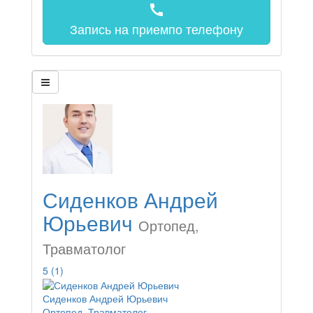
call
Запись на прием
по телефону
Сиденков Андрей
Юрьевич
Ортопед,
Травматолог
5
(1)
Сиденков Андрей Юрьевич
Ортопед, Травматолог