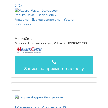
5
(2)
Редько Роман Валерьевич
Андролог, Дерматовенеролог, Уролог
5
2 отзыва
МедикСити
Москва, Полтавская ул., 2
Пн-Вс: 09:00-21:00
call
Запись на прием
по телефону