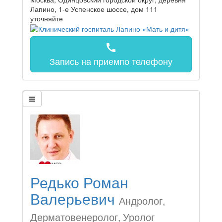
Лапино, 1-е Успенское шоссе, дом 111
уточняйте
call
Запись на прием
по телефону
Редько Роман
Валерьевич
Андролог,
Дерматовенеролог, Уролог