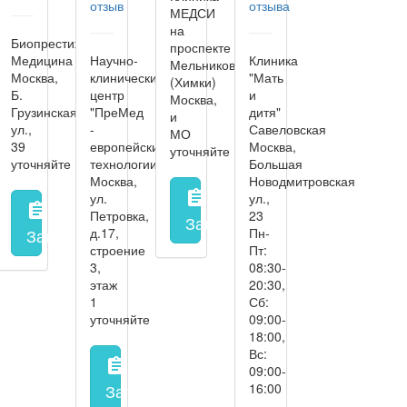
отзыв
отзыва
МЕДСИ
на
Биопрестиж
проспекте
Медицина
Научно-
Клиника
Мельникова
Москва,
клинический
"Мать
(Химки)
Б.
центр
и
Москва,
Грузинская
"ПреМед
дитя"
и
ул.,
-
Савеловская
МО
39
европейские
Москва,
уточняйте
уточняйте
технологии"
Большая
Москва,
Новодмитровская
assignment
ул.
ул.,
assignment
Петровка,
23
Запись на прием
заполнить 
Запись на прием
д.17,
заполнить форму онлайн
Пн-
строение
Пт:
3,
08:30-
этаж
20:30,
1
Сб:
уточняйте
09:00-
18:00,
Вс:
assignment
09:00-
Запись на прием
заполнить форму онл
16:00