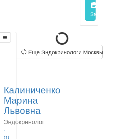
assignment
Запись на прием
з
Еще Эндокринологи Москвы
Калиниченко
Марина
Львовна
Эндокринолог
1
(1)