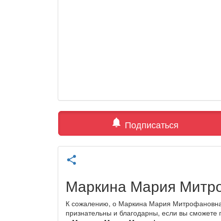
notifications
Подписаться
share
Маркина Мария Митр
К сожалению, о Маркина Мария Митрофановна 
признательны и благодарны, если вы сможете