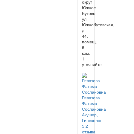
округ
Южное
Бутово,
ул.
Южнобутовская,
д.
44,
помещ.
6,
ком.
1
уточняйте
Ревазова
Фатима
Сослановна
Акушер,
Гинеколог
5
2
отзыва