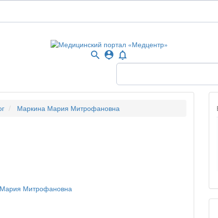
search
person_pin
notifications_none
ог
Маркина Мария Митрофановна