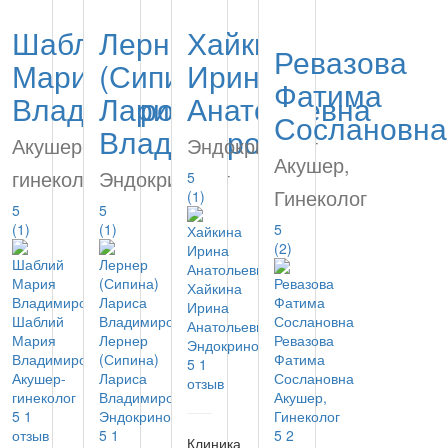
Шаблий
Лернер
Хайкина
Ревазова
Мария
(Сипина)
Ирина
Фатима
Владимировна
Лариса
Анатольевна
Сослановна
Владимировна
Акушер-
Эндокринолог
Акушер,
гинеколог
Эндокринолог
5
Гинеколог
(1)
5
5
(1)
(1)
5
(2)
Хайкина
Ирина
Шаблий
Анатольевна
Мария
Лернер
Ревазова
Эндокринолог
Владимировна
(Сипина)
Фатима
5
1
Акушер-
Лариса
Сослановна
отзыв
гинеколог
Владимировна
Акушер,
5
1
Эндокринолог
Гинеколог
отзыв
5
1
5
2
Клиника