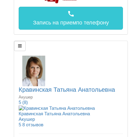
call
Запись на прием
по телефону
Кравинская Татьяна Анатольевна
Акушер
5
(8)
Кравинская Татьяна Анатольевна
Акушер
5
8 отзывов