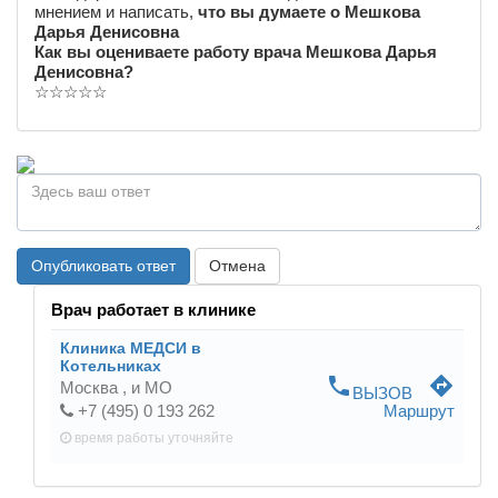
мнением и написать,
что вы думаете о Мешкова
Дарья Денисовна
Как вы оцениваете работу врача Мешкова Дарья
Денисовна?
☆
☆
☆
☆
☆
Опубликовать ответ
Отмена
Врач работает в клинике
Клиника МЕДСИ в
Котельниках
phone
directions
Москва ,
и МО
ВЫЗОВ
+7 (495) 0 193 262
Маршрут
время работы
уточняйте