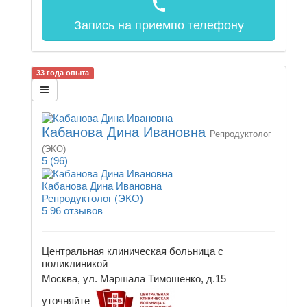
call
Запись на прием
по телефону
33 года опыта
Кабанова Дина Ивановна
Репродуктолог
(ЭКО)
5
(96)
Кабанова Дина Ивановна
Репродуктолог (ЭКО)
5
96 отзывов
Центральная клиническая больница с
поликлиникой
Москва, ул. Маршала Тимошенко, д.15
уточняйте