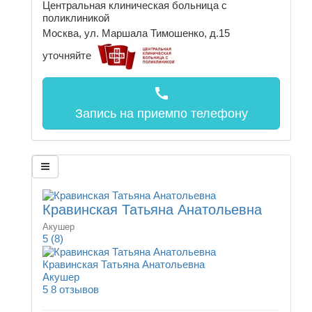
Центральная клиническая больница с
поликлиникой
Москва, ул. Маршала Тимошенко, д.15
уточняйте
call
Запись на прием
по телефону
Кравинская Татьяна Анатольевна
Акушер
5
(8)
Кравинская Татьяна Анатольевна
Акушер
5
8 отзывов