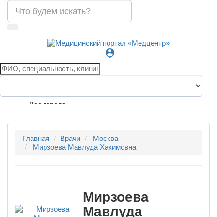
person_pin
Все города
Главная
Врачи
Москва
Мирзоева Мавлуда Хакимовна
Мирзоева
Мавлуда