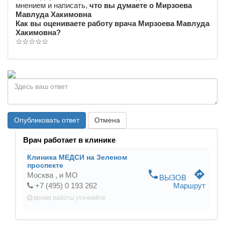
мнением и написать,
что вы думаете о Мирзоева
Мавлуда Хакимовна
Как вы оцениваете работу врача Мирзоева Мавлуда
Хакимовна?
☆
☆
☆
☆
☆
Опубликовать ответ
Отмена
Врач работает в клинике
Клиника МЕДСИ на Зеленом
проспекте
phone
directions
Москва ,
и МО
ВЫЗОВ
+7 (495) 0 193 262
Маршрут
время работы
уточняйте