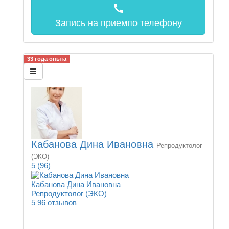
call
Запись на прием
по телефону
33 года опыта
Кабанова Дина Ивановна
Репродуктолог
(ЭКО)
5
(96)
Кабанова Дина Ивановна
Репродуктолог (ЭКО)
5
96 отзывов