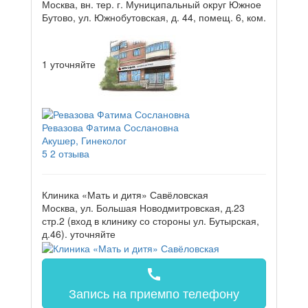
Москва, вн. тер. г. Муниципальный округ Южное
Бутово, ул. Южнобутовская, д. 44, помещ. 6, ком.
1
уточняйте
Ревазова Фатима Сослановна
Акушер, Гинеколог
5
2 отзыва
Клиника «Мать и дитя» Савёловская
Москва, ул. Большая Новодмитровская, д.23
стр.2 (вход в клинику со стороны ул. Бутырская,
д.46).
уточняйте
call
Запись на прием
по телефону