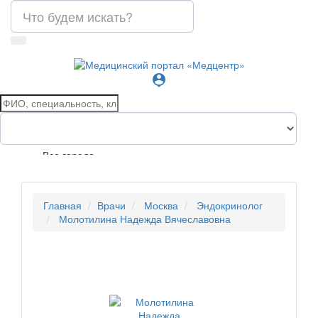
person_pin
Все города
Главная
Врачи
Москва
Эндокринолог
Молотилина Надежда Вячеславовна