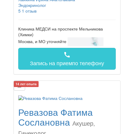
Эндокринолог
5
1 отзыв
Клиника МЕДСИ на проспекте Мельникова
(Химки)
Москва, и МО
уточняйте
call
Запись на прием
по телефону
14 лет опыта
Ревазова Фатима
Сослановна
Акушер,
Гинеколог