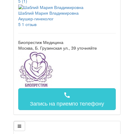
5
(1)
Шаблий Мария Владимировна
Акушер-гинеколог
5
1 отзыв
Биопрестиж Медицина
Москва, Б. Грузинская ул., 39
уточняйте
call
Запись на прием
по телефону