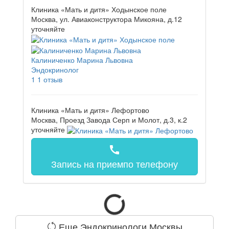
Клиника «Мать и дитя» Ходынское поле
Москва, ул. Авиаконструктора Микояна, д.12
уточняйте
Калиниченко Марина Львовна
Эндокринолог
1
1 отзыв
Клиника «Мать и дитя» Лефортово
Москва, Проезд Завода Серп и Молот, д.3, к.2
уточняйте
call
Запись на прием
по телефону
Еще Эндокринологи Москвы