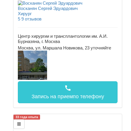
Восканян Сергей Эдуардович
Хирург
5
9 отзывов
Центр хирургии и трансплантологии им. А.И.
Бурназяна, г. Москва
Москва, ул. Маршала Новикова, 23
уточняйте
call
Запись на прием
по телефону
33 года опыта