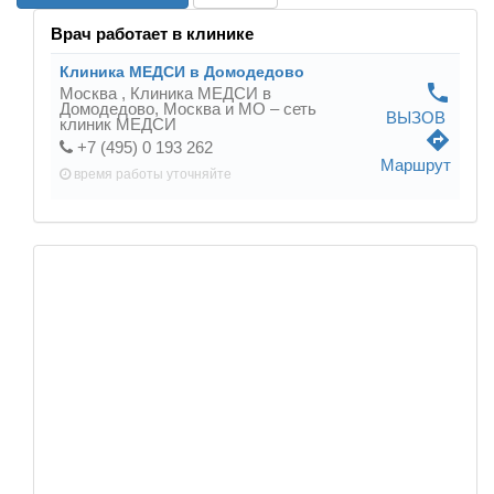
Врач работает в клинике
Клиника МЕДСИ в Домодедово
phone
Москва ,
Клиника МЕДСИ в
Домодедово, Москва и МО – сеть
ВЫЗОВ
клиник МЕДСИ
directions
+7 (495) 0 193 262
Маршрут
время работы
уточняйте