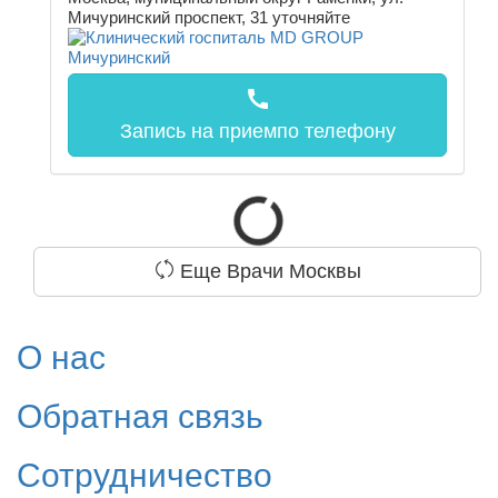
Мичуринский проспект, 31
уточняйте
call
Запись на прием
по телефону
Еще Врачи Москвы
О нас
Обратная связь
Сотрудничество