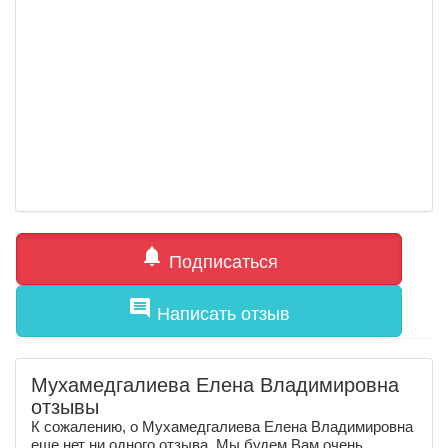
notifications
Подписаться
comment
Написать отзыв
Мухамедгалиева Елена Владимировна
отзывы
К сожалению, о Мухамедгалиева Елена Владимировна
еще нет ни одного отзыва. Мы будем Вам очень