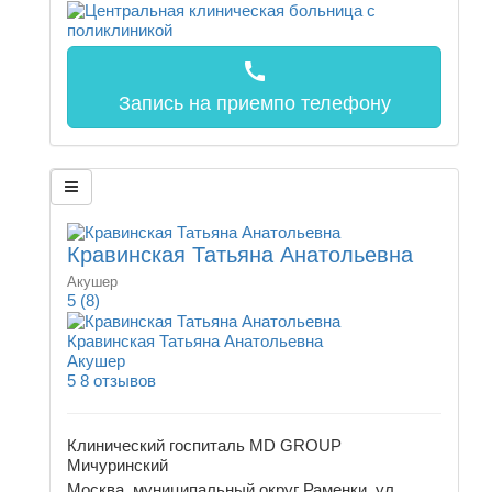
call
Запись на прием
по телефону
Кравинская Татьяна Анатольевна
Акушер
5
(8)
Кравинская Татьяна Анатольевна
Акушер
5
8 отзывов
Клинический госпиталь MD GROUP
Мичуринский
Москва, муниципальный округ Раменки, ул.