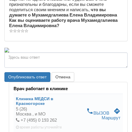
признательны и благодарны, если вы сможете
поделиться своим мнением и написать,
что вы
думаете о Мухамедгалиева Елена Владимировна
Как вы оцениваете работу врача Мухамедгалиева
Елена Владимировна?
☆
☆
☆
☆
☆
Опубликовать ответ
Отмена
Врач работает в клинике
Клиника МЕДСИ в
Красногорске
5
(26)
phone
directions
ВЫЗОВ
Москва ,
и МО
Маршрут
+7 (495) 0 193 262
время работы
уточняйте