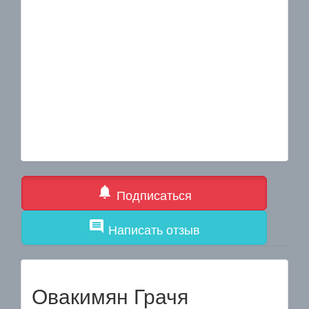
notifications
Подписаться
comment
Написать отзыв
Овакимян Грачя