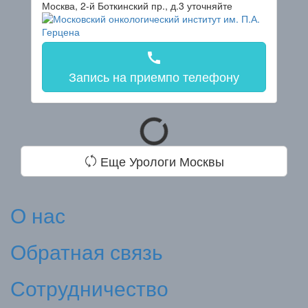
Москва, 2-й Боткинский пр., д.3
уточняйте
call
Запись на прием
по телефону
Еще Урологи Москвы
О нас
Обратная связь
Сотрудничество