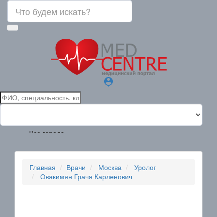
person_pin
Все города
Главная
Врачи
Москва
Уролог
Овакимян Грачя Карленович