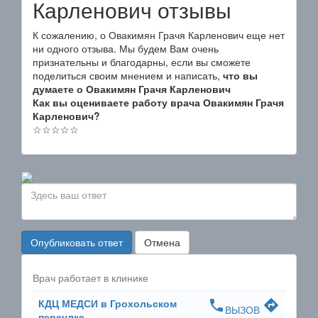
Карленович отзывы
К сожалению, о Овакимян Грачя Карленович еще нет
ни одного отзыва. Мы будем Вам очень
признательны и благодарны, если вы сможете
поделиться своим мнением и написать,
что вы
думаете о Овакимян Грачя Карленович
Как вы оцениваете работу врача Овакимян Грачя
Карленович?
☆
☆
☆
☆
☆
Опубликовать ответ
Отмена
Врач работает в клинике
КДЦ МЕДСИ в Грохольском
phone
directions
ВЫЗОВ
переулке