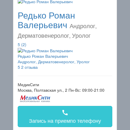
Редько Роман
Валерьевич
Андролог,
Дерматовенеролог, Уролог
5
(2)
Редько Роман Валерьевич
Андролог, Дерматовенеролог, Уролог
5
2 отзыва
МедикСити
Москва, Полтавская ул., 2
Пн-Вс: 09:00-21:00
call
Запись на прием
по телефону