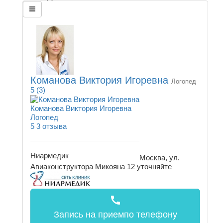
Команова Виктория Игоревна
Логопед
5
(3)
Команова Виктория Игоревна
Логопед
5
3 отзыва
Ниармедик
Москва, ул.
Авиаконструктора Микояна 12
уточняйте
call
Запись на прием
по телефону