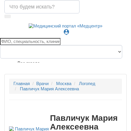
person_pin
Все города
Главная
Врачи
Москва
Логопед
Павличук Мария Алексеевна
Павличук Мария
Алексеевна