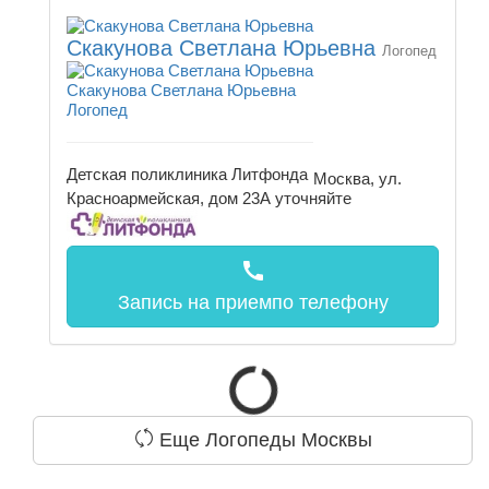
Скакунова Светлана Юрьевна
Логопед
Скакунова Светлана Юрьевна
Логопед
Детская поликлиника Литфонда
Москва, ул.
Красноармейская, дом 23А
уточняйте
call
Запись на прием
по телефону
Еще Логопеды Москвы