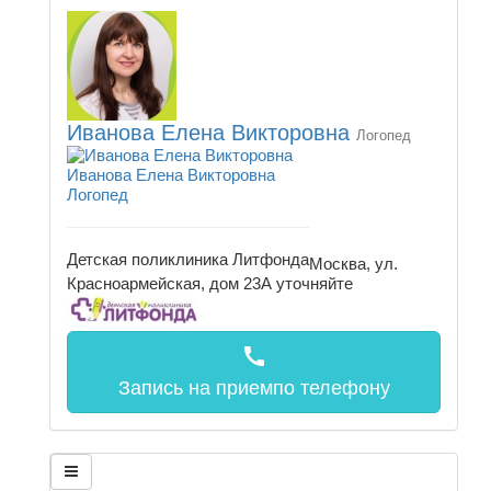
Иванова Елена Викторовна
Логопед
Иванова Елена Викторовна
Логопед
Детская поликлиника Литфонда
Москва, ул.
Красноармейская, дом 23А
уточняйте
call
Запись на прием
по телефону