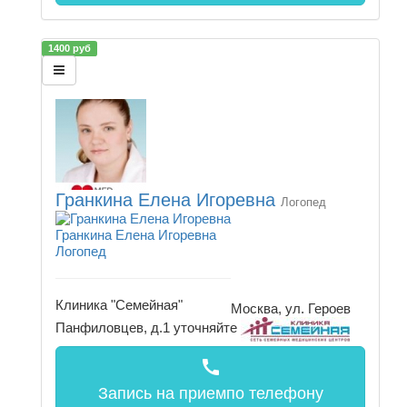
1400 руб
Гранкина Елена Игоревна
Логопед
Гранкина Елена Игоревна
Логопед
Клиника "Семейная"
Москва, ул. Героев
Панфиловцев, д.1
уточняйте
call
Запись на прием
по телефону