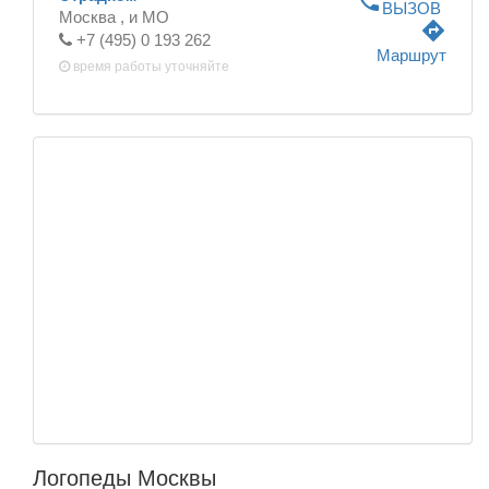
phone
ВЫЗОВ
Москва ,
и МО
directions
+7 (495) 0 193 262
Маршрут
время работы
уточняйте
Логопеды Москвы