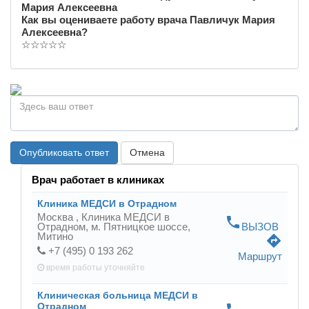
Мария Алексеевна
Как вы оцениваете работу врача Павличук Мария
Алексеевна?
☆
☆
☆
☆
☆
Опубликовать ответ
Отмена
Врач работает в клиниках
Клиника МЕДСИ в Отрадном
Москва ,
Клиника МЕДСИ в
phone
Отрадном, м. Пятницкое шоссе,
ВЫЗОВ
Митино
directions
+7 (495) 0 193 262
Маршрут
время работы
уточняйте
Клиническая больница МЕДСИ в
Отрадном