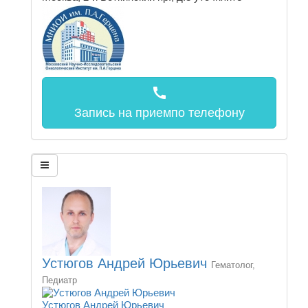
call
Запись на прием
по телефону
Устюгов Андрей Юрьевич
Гематолог,
Педиатр
Устюгов Андрей Юрьевич