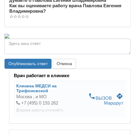
думаете о Павлова Евгения Владимировна
Как вы оцениваете работу врача Павлова Евгения
Владимировна?
☆
☆
☆
☆
☆
Опубликовать ответ
Отмена
Врач работает в клинике
Клиника МЕДСИ на
Трифоновской
phone
directions
Москва ,
и МО
ВЫЗОВ
+7 (495) 0 193 262
Маршрут
время работы
уточняйте