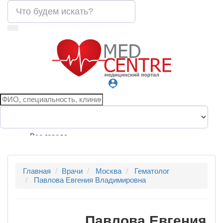
person_pin
Все города
Главная
Врачи
Москва
Гематолог
Павлова Евгения Владимировна
Павлова Евгения