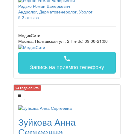
Редько Роман Валерьевич
Андролог, Дерматовенеролог, Уролог
5
2 отзыва
МедикСити
Москва, Полтавская ул., 2
Пн-Вс: 09:00-21:00
call
Запись на прием
по телефону
24 года опыта
Зуйкова Анна
Сергеевна