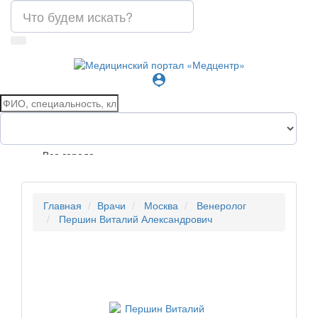
person_pin
Все города
Главная
Врачи
Москва
Венеролог
Першин Виталий Александрович