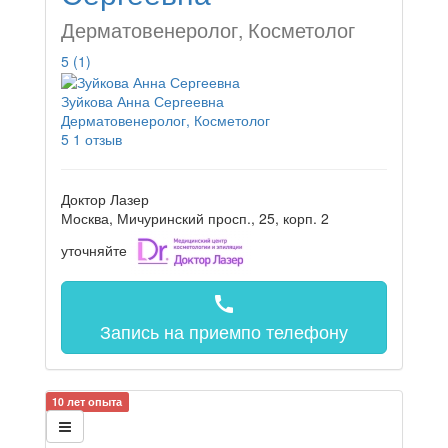
Дерматовенеролог, Косметолог
5
(1)
Зуйкова Анна Сергеевна
Дерматовенеролог, Косметолог
5
1 отзыв
Доктор Лазер
Москва, Мичуринский просп., 25, корп. 2
уточняйте
call
Запись на прием
по телефону
10 лет опыта