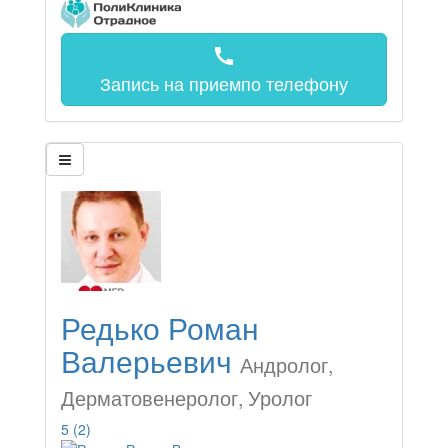
call
Запись на прием
по телефону
Редько Роман
Валерьевич
Андролог,
Дерматовенеролог, Уролог
5
(2)