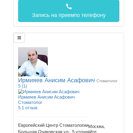
call
Запись на прием
по телефону
Ирмияев Анисим Асафович
Стоматолог
5
(1)
Ирмияев Анисим Асафович
Стоматолог
5
1 отзыв
Европейский Центр Стоматологии
Москва,
Большая Очаковская ул., 5
уточняйте