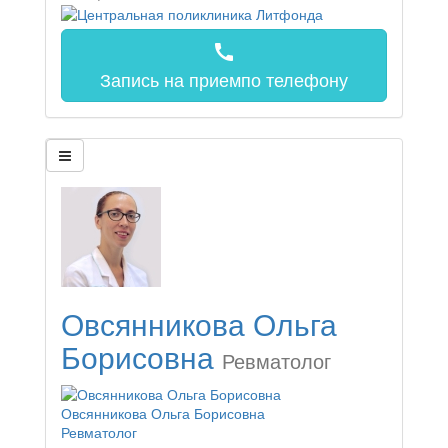
call
Запись на прием
по телефону
Овсянникова Ольга
Борисовна
Ревматолог
Овсянникова Ольга Борисовна
Ревматолог