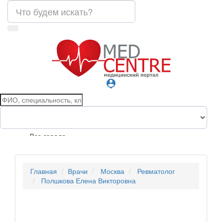
person_pin
Все города
Главная
Врачи
Москва
Ревматолог
Полшкова Елена Викторовна