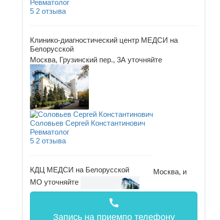
Ревматолог
5
2 отзыва
Клинико-диагностический центр МЕДСИ на
Белорусской
Москва, Грузинский пер., 3А
уточняйте
Соловьев Сергей Константинович
Ревматолог
5
2 отзыва
КДЦ МЕДСИ на Белорусской
Москва, и
МО
уточняйте
call
Запись на прием
по телефону