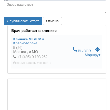
Опубликовать ответ
Отмена
Врач работает в клинике
Клиника МЕДСИ в
Красногорске
5
(26)
phone
directions
ВЫЗОВ
Москва ,
и МО
Маршрут
+7 (495) 0 193 262
время работы
уточняйте