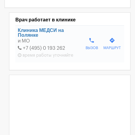
Врач работает в клинике
Клиника МЕДСИ на
Полянке
phone
directions
и МО
+7 (495) 0 193 262
ВЫЗОВ
МАРШРУТ
время работы
уточняйте