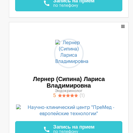
Запись на прием
call
по телефону
Лернер (Сипина) Лариса
Владимировна
Эндокринолог
5
(1)
Запись на прием
call
по телефону