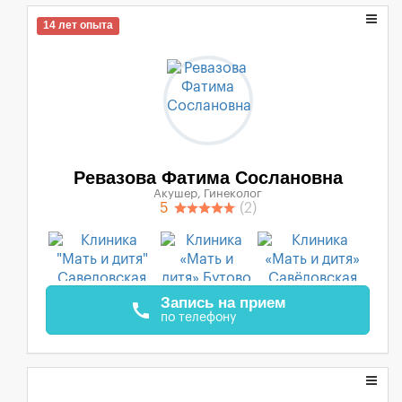
14 лет опыта
Ревазова Фатима Сослановна
Акушер, Гинеколог
5
(2)
Запись на прием
call
по телефону