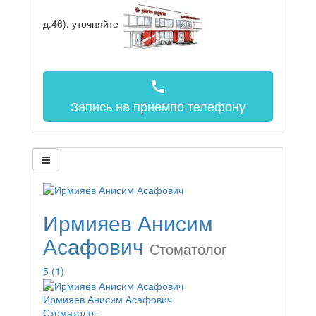
д.46).
уточняйте
call
Запись на прием
по телефону
Ирмияев Анисим
Асафович
Стоматолог
5
(1)
Ирмияев Анисим Асафович
Стоматолог