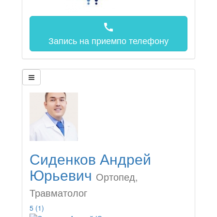
call
Запись на прием
по телефону
Сиденков Андрей
Юрьевич
Ортопед,
Травматолог
5
(1)