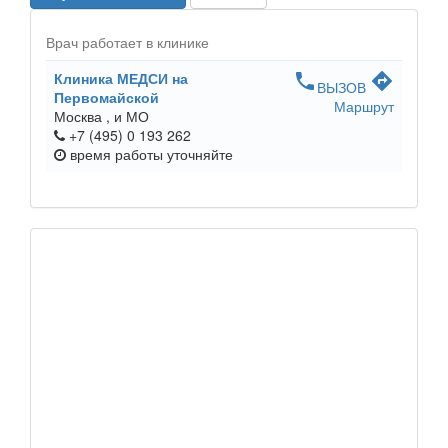
Врач работает в клинике
Клиника МЕДСИ на
phone
directions
ВЫЗОВ
Первомайской
Маршрут
Москва ,
и МО
+7 (495) 0 193 262
время работы
уточняйте