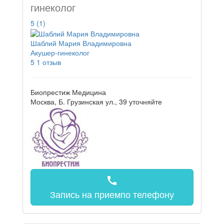
гинеколог
5
(1)
Шаблий Мария Владимировна
Акушер-гинеколог
5
1 отзыв
Биопрестиж Медицина
Москва, Б. Грузинская ул., 39
уточняйте
call
Запись на прием
по телефону