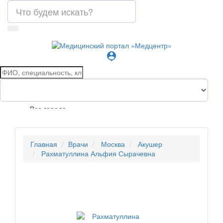
person_pin
Все города
Главная
Врачи
Москва
Акушер
Рахматуллина Альфия Сырачевна