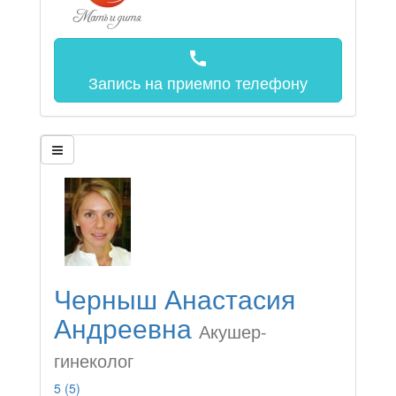
call
Запись на прием
по телефону
Черныш Анастасия
Андреевна
Акушер-
гинеколог
5
(5)