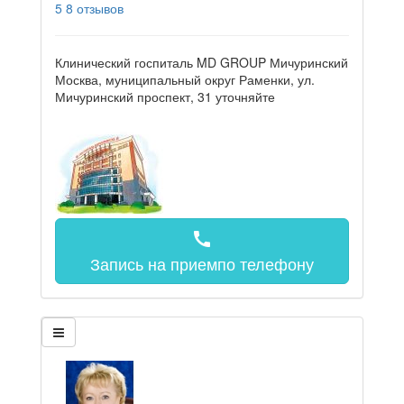
5
8 отзывов
Клинический госпиталь MD GROUP Мичуринский
Москва, муниципальный округ Раменки, ул.
Мичуринский проспект, 31
уточняйте
call
Запись на прием
по телефону