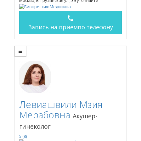
Москва, Б. Грузинская ул., 39
уточняйте
call
Запись на прием
по телефону
Левиашвили Мзия
Мерабовна
Акушер-
гинеколог
5
(8)