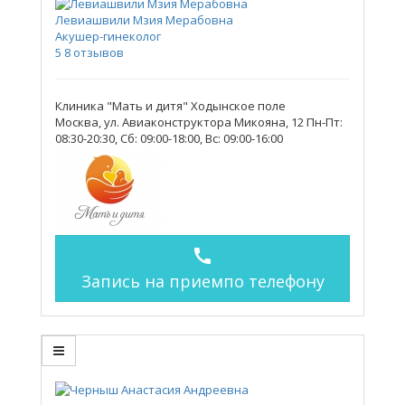
Левиашвили Мзия Мерабовна
Акушер-гинеколог
5
8 отзывов
Клиника "Мать и дитя" Ходынское поле
Москва, ул. Авиаконструктора Микояна, 12
Пн-Пт:
08:30-20:30, Сб: 09:00-18:00, Вс: 09:00-16:00
call
Запись на прием
по телефону