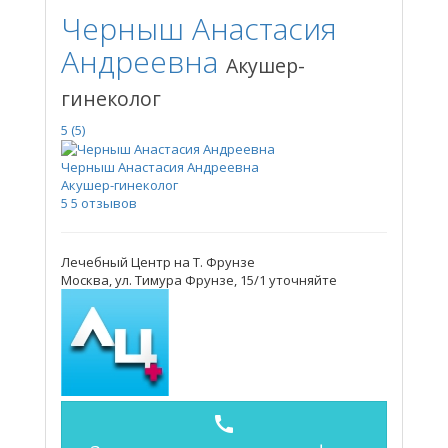
Черныш Анастасия
Андреевна
Акушер-
гинеколог
5
(5)
Черныш Анастасия Андреевна
Акушер-гинеколог
5
5 отзывов
Лечебный Центр на Т. Фрунзе
Москва, ул. Тимура Фрунзе, 15/1
уточняйте
call