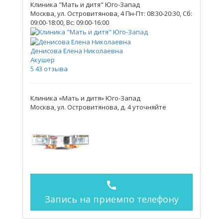
Клиника "Мать и дитя" Юго-Запад
Москва, ул. Островитянова, 4
Пн-Пт: 08:30-20:30, Сб:
09:00-18:00, Вс: 09:00-16:00
Денисова Елена Николаевна
Акушер
5
43 отзыва
Клиника «Мать и дитя» Юго-Запад
Москва, ул. Островитянова, д. 4
уточняйте
call
Запись на прием
по телефону