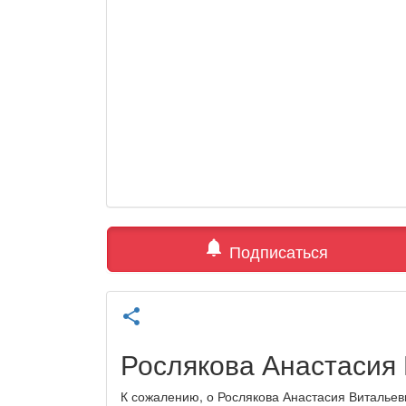
notifications
Подписаться
share
Рослякова Анастасия
К сожалению, о Рослякова Анастасия Витальев