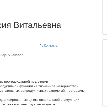
сия Витальевна
Контакты
шер-гинеколог.
я, прегравидарной подготовки
одуктивной функции «Отложенное материнство»
могательных репродуктивных технологий, программы
одифицированные циклы овариальной стимуляции
естественном менструальном цикле