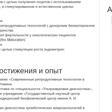
в с целью получения ооцитов с использованием
А
о, в стимулированном и естественном циклах
ии
репродуктивных технологий с донорским биоматериалом
еринства
ия фертильности у онкологических пациенток
tro Maturation)
ти
с целью стимуляции роста эндометрия:
остижения и опыт
амме «Современные репродуктивные технологии в
 Фомина
овка по специальности «Ультразвуковая диагностика»,
е учреждение «Государственный научный центр
едицинский биофизический центр имени А. И.
я диагностика тромботических микроангиопатий в