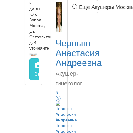
и
Еще Акушеры Москв
дитя»
Юго-
Запад
Москва,
ул.
Островитянова,
Черныш
д. 4
уточняйте
Анастасия
Андреевна
assignment
Акушер-
Запись на прием
заполнить форму онл
гинеколог
5
(5)
Черныш
Анастасия