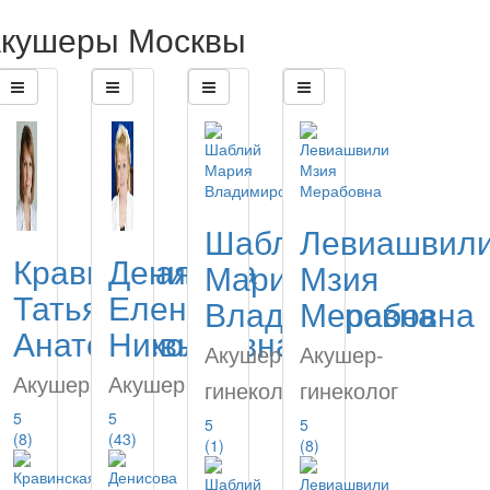
кушеры Москвы
Шаблий
Левиашвил
Кравинская
Денисова
Мария
Мзия
Татьяна
Елена
Владимировна
Мерабовна
Анатольевна
Николаевна
Акушер-
Акушер-
Акушер
Акушер
гинеколог
гинеколог
5
5
5
5
(8)
(43)
(1)
(8)