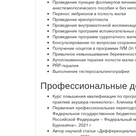
Проведение пункции фолликулов яичнико
анестезиологического пособия и без нег
Перенос эмбрионов в полость матки
Проведение криопротокола
Проведение внутриматочной инсеминац
Проведение программ вспомогательных 
Проведение программ суррогатного мат
Консультирование по вопросам сохранен
Получение ооцитов в программе IVM (In Vi
Привычное невынашивание беременнос
Аутоплазменная терапия полости матки 
PRP-терапия
Выполнение гистеросальпингографии
Профессиональные д
Курс повышения квалификации по прогр
практике акушера-гинеколога», Клиника
Первичная профессиональная переподгот
Федеральное государственное бюджетно
Российской Федерации – Федеральный м
Бурназяна», 2021 г
Автор научной статьи «Дифференциальна