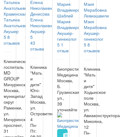
Кравинская
Денисова
Шаблий
Левиашвили
Татьяна
Елена
Мария
Мзия
Анатольевна
Николаевна
Владимировна
Мерабовна
Акушер
Акушер
Акушер-
Акушер-
5
8
5
гинеколог
гинеколог
отзывов
43
5
1
5
8
отзыва
отзыв
отзывов
Клинический
госпиталь
Клиника
Биопрестиж
Клиника
MD
"Мать
Медицина
"Мать
GROUP
и
Москва,
и
Мичуринский
дитя"
Б.
дитя"
Москва,
Юго-
Грузинская
Ходынское
муниципальный
Запад
ул.,
поле
округ
Москва,
39
Москва,
Раменки,
ул.
уточняйте
ул.
ул.
Островитянова,
Авиаконструктора
Мичуринский
4
Микояна,
проспект,
Пн-
12
31
Пт:
Пн-
assignment
уточняйте
08:30-