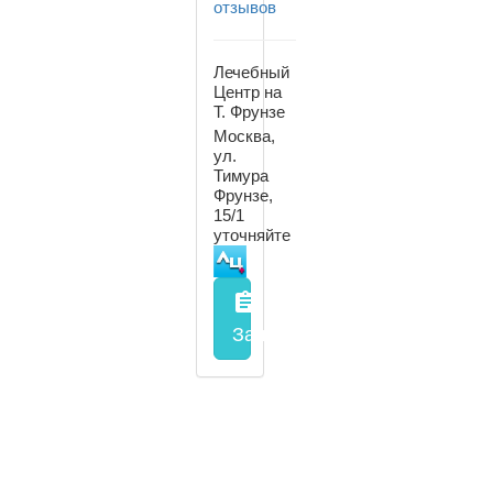
отзывов
Лечебный
Центр на
Т. Фрунзе
Москва,
ул.
Тимура
Фрунзе,
15/1
уточняйте
assignment
Запись на прием
заполнить