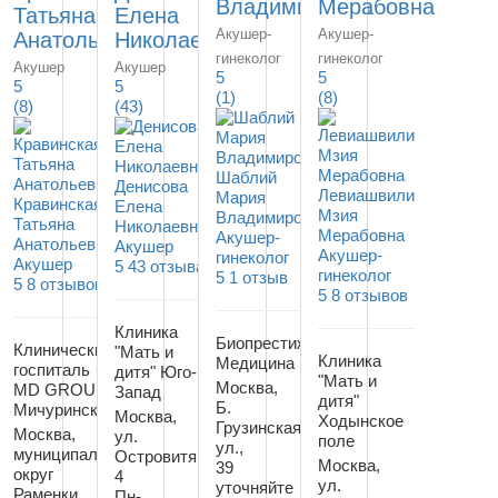
Владимировна
Мерабовна
Татьяна
Елена
Акушер-
Акушер-
Анатольевна
Николаевна
гинеколог
гинеколог
Акушер
Акушер
5
5
5
5
(1)
(8)
(8)
(43)
Шаблий
Денисова
Левиашвили
Мария
Кравинская
Елена
Мзия
Владимировна
Татьяна
Николаевна
Мерабовна
Акушер-
Анатольевна
Акушер
Акушер-
гинеколог
Акушер
5
43 отзыва
гинеколог
5
1 отзыв
5
8 отзывов
5
8 отзывов
Клиника
Биопрестиж
Клинический
"Мать и
Клиника
Медицина
госпиталь
дитя" Юго-
"Мать и
Москва,
MD GROUP
Запад
дитя"
Б.
Мичуринский
Москва,
Ходынское
Грузинская
Москва,
ул.
поле
ул.,
муниципальный
Островитянова,
Москва,
39
округ
4
ул.
уточняйте
Раменки,
Пн-