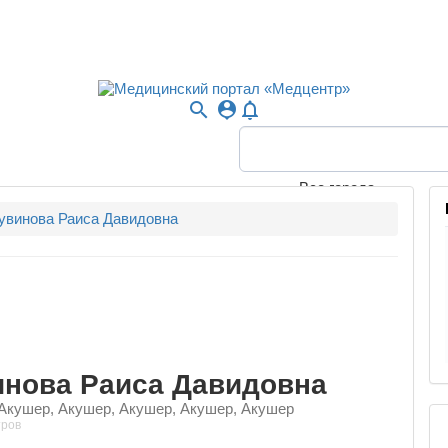
search
person_pin
notifications_none
Все города
увинова Раиса Давидовна
инова Раиса Давидовна
Акушер, Акушер, Акушер, Акушер, Акушер
тров