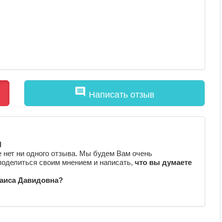
comment
Написать отзыв
ы
 нет ни одного отзыва. Мы будем Вам очень
поделиться своим мнением и написать,
что вы думаете
Раиса Давидовна?