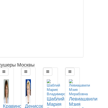
кушеры Москвы
Шаблий
Левиашвили
Мария
Мзия
Кравинская
Денисова