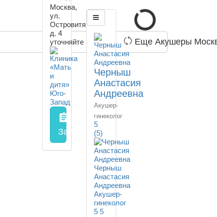
Москва,
ул.
Островитянова,
д. 4
Еще Акушеры Моск
уточняйте
Черныш
Анастасия
Андреевна
Акушер-
assignment
гинеколог
5
Запись на прием
заполнить форму онл
(5)
Черныш
Анастасия
Андреевна
Акушер-
гинеколог
5
5