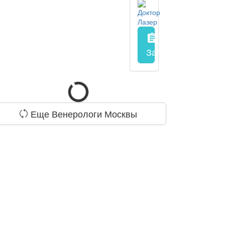
assignment
Запись на прием
з
Еще Венерологи Москвы