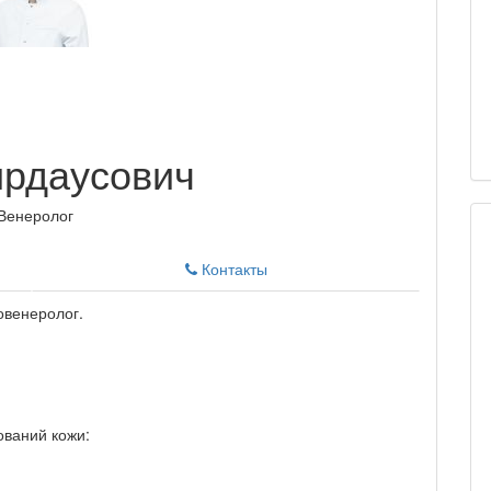
ирдаусович
 Венеролог
Контакты
овенеролог.
ований кожи: