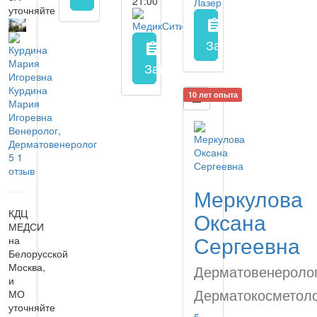
21:00
уточняйте
assignment
Запись на прием
з
assignment
Запись на прием
заполнить 
Курдина
10 лет опыта
Мария
Игоревна
Венеролог,
Дерматовенеролог
5
1
отзыв
Меркулова
КДЦ
Оксана
МЕДСИ
Сергеевна
на
Белорусской
Москва,
Дерматовенеролог
и
Дерматокосметол
МО
уточняйте