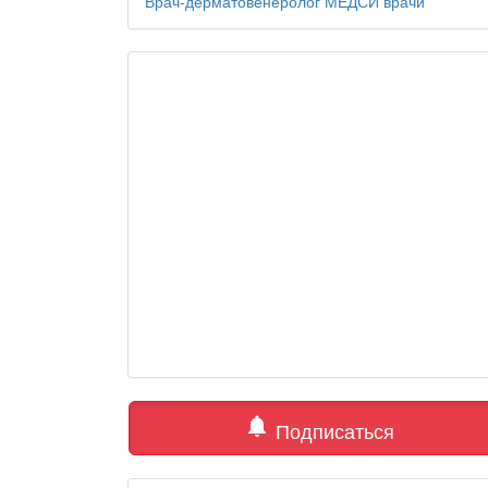
Врач-дерматовенеролог
МЕДСИ
врачи
notifications
Подписаться