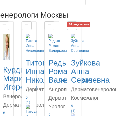
енерологи Москвы
24 года опыта
Титова
Редько
Зуйкова
Курдина
Инна
Роман
Анна
Мария
Николаевна
Валерьевич
Сергеевна
Игоревна
Дерматовенеролог
Андролог,
Дерматовенеролог
Венеролог,
Дерматовенеролог,
Косметолог
5
(1)
Дерматовенеролог
Уролог
5
(1)
5
5