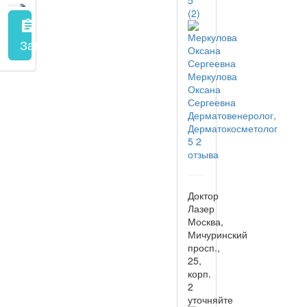
5
(2)
assignment
Запись на прием
заполнить форму онлайн
Меркулова
Оксана
Сергеевна
Дерматовенеролог,
Дерматокосметолог
5
2
отзыва
Доктор
Лазер
Москва,
Мичуринский
просп.,
25,
корп.
2
уточняйте