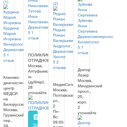
(1)
(2)
Титова
Инна
Зуйкова
Николаевна
Анна
Дерматовенеролог
Курдина
Редько
Сергеевна
5
1
Мария
Роман
Дерматовенеролог,
отзыв
Игоревна
Валерьевич
Косметолог
Венеролог,
Андролог,
5
1
Дерматовенеролог
Дерматовенеролог,
отзыв
5
1
ПОЛИКЛИНИКА
Уролог
отзыв
ОТРАДНОЕ
5
2
Москва,
отзыва
Доктор
Алтуфьевское
Лазер
ш.
Клинико-
Москва,
(дублер),
диагностический
МедикСити
Мичуринский
28
центр
Москва,
просп.,
уточняйте
МЕДСИ
Полтавская
25,
на
ул.,
корп.
Белорусской
2
2
Москва,
Пн-
уточняйте
Грузинский
assignment
Вс:
пер.,
09:00-
Запись на прием
заполнить форму онл
3А