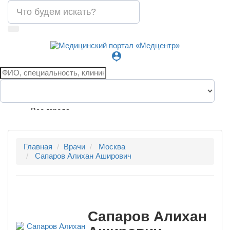
person_pin
Все города
Главная
Врачи
Москва
Сапаров Алихан Аширович
Сапаров Алихан