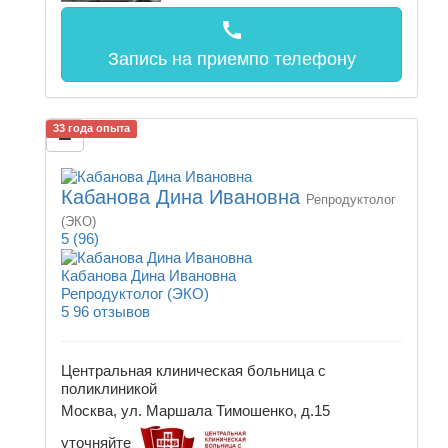
call
Запись на прием
по телефону
33 года опыта
Кабанова Дина Ивановна
Репродуктолог
(ЭКО)
5
(96)
Кабанова Дина Ивановна
Репродуктолог (ЭКО)
5
96 отзывов
Центральная клиническая больница с
поликлиникой
Москва, ул. Маршала Тимошенко, д.15
уточняйте