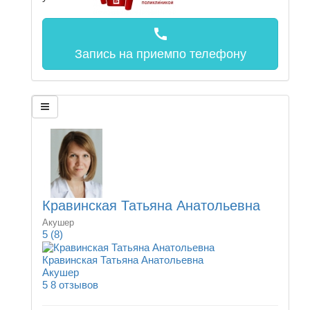
call
Запись на прием
по телефону
Кравинская Татьяна Анатольевна
Акушер
5
(8)
Кравинская Татьяна Анатольевна
Акушер
5
8 отзывов