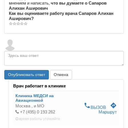
мнением и написать,
что вы думаете о Сапаров
Алихан Аширович
Как вы оцениваете работу врача Сапаров Алихан
Аширович?
☆
☆
☆
☆
☆
Опубликовать ответ
Отмена
Врач работает в клинике
Клиника МЕДСИ на
Авиационной
phone
directions
Москва ,
и МО
ВЫЗОВ
+7 (495) 0 193 262
Маршрут
время работы
уточняйте