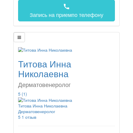
call
Запись на прием
по телефону
Титова Инна
Николаевна
Дерматовенеролог
5
(1)
Титова Инна Николаевна
Дерматовенеролог
5
1 отзыв