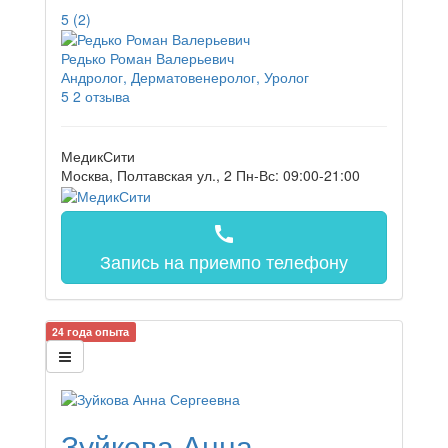
5
(2)
Редько Роман Валерьевич
Андролог, Дерматовенеролог, Уролог
5
2 отзыва
МедикСити
Москва, Полтавская ул., 2
Пн-Вс: 09:00-21:00
call
Запись на прием
по телефону
24 года опыта
Зуйкова Анна