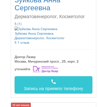
Сергеевна
Дерматовенеролог, Косметолог
5
(1)
Зуйкова Анна Сергеевна
Дерматовенеролог, Косметолог
5
1 отзыв
Доктор Лазер
Москва, Мичуринский просп., 25, корп. 2
уточняйте
call
Запись на прием
по телефону
10 лет опыта