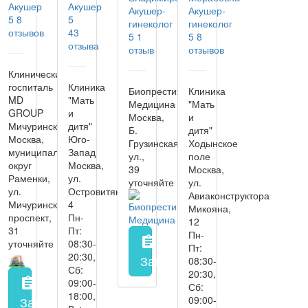
Акушер
Акушер
Акушер-
Акушер-
5
8
5
гинеколог
гинеколог
отзывов
43
5
1
5
8
отзыва
отзыв
отзывов
Клинический
госпиталь
Клиника
Биопрестиж
Клиника
MD
"Мать
Медицина
"Мать
GROUP
и
Москва,
и
Мичуринский
дитя"
Б.
дитя"
Москва,
Юго-
Грузинская
Ходынское
муниципальный
Запад
ул.,
поле
округ
Москва,
39
Москва,
Раменки,
ул.
уточняйте
ул.
ул.
Островитянова,
Авиаконструктора
Мичуринский
4
Микояна,
проспект,
Пн-
12
31
Пт:
Пн-
assignment
уточняйте
08:30-
Пт:
20:30,
Запись на прием
заполнить 
08:30-
Сб:
20:30,
assignment
09:00-
Сб:
18:00,
09:00-
Запись на прием
заполнить форму онлайн