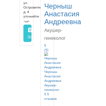
ул.
Черныш
Островитянова,
Анастасия
д. 4
уточняйте
Андреевна
Акушер-
assignment
Запись на прием
заполнить форму онл
гинеколог
5
(5)
Черныш
Анастасия
Андреевна
Акушер-
гинеколог
5
5
отзывов