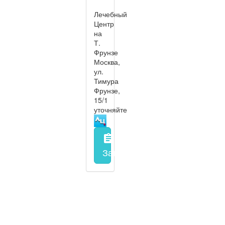
Лечебный
Центр
на
Т.
Фрунзе
Москва,
ул.
Тимура
Фрунзе,
15/1
уточняйте
assignment
Запись на прием
заполнить 