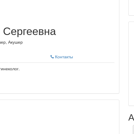
 Сергеевна
шер, Акушер
Контакты
гинеколог.
А