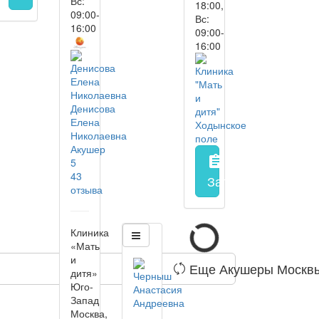
Вс:
18:00,
09:00-
Вс:
16:00
09:00-
16:00
Денисова
Елена
Николаевна
Акушер
assignment
5
43
Запись на прием
з
отзыва
Клиника
«Мать
и
Еще Акушеры Москв
дитя»
Юго-
Запад
Москва,