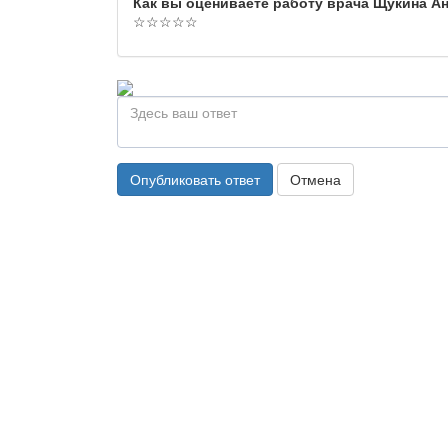
Как вы оцениваете работу врача Щукина А
☆
☆
☆
☆
☆
Опубликовать ответ
Отмена