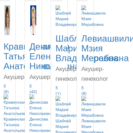
Шаблий
Левиашвил
Кравинская
Денисова
Мария
Мзия
Татьяна
Елена
Владимировна
Мерабовна
Анатольевна
Николаевна
Акушер-
Акушер-
Акушер
Акушер
гинеколог
гинеколог
5
5
5
5
(8)
(43)
(1)
(8)
Кравинская
Денисова
Шаблий
Левиашвили
Татьяна
Елена
Мария
Мзия
Анатольевна
Николаевна
Владимировна
Мерабовна