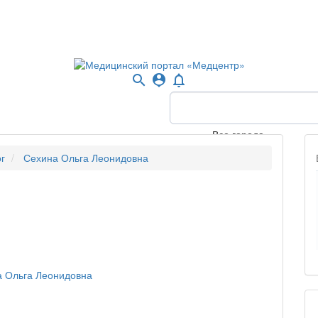
search
person_pin
notifications_none
Все города
г
Сехина Ольга Леонидовна