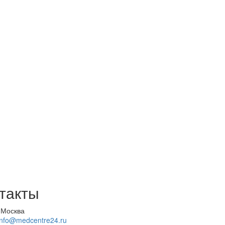
такты
 Москва
info@medcentre24.ru