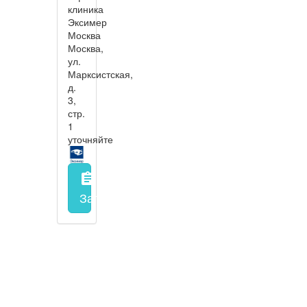
клиника
Эксимер
Москва
Москва,
ул.
Марксистская,
д.
3,
стр.
1
уточняйте
assignment
Запись на прием
заполнить форму онл