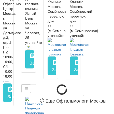
Клиника
Клиника
Офтальмологический
глазная
Москва,
Москва,
Центр
клиника
Семёновский
Семёновский
Москва,
Ясный
переулок,
переулок,
г.
Взор
дом
дом
Москва,
Москва,
11
11
ул.
ул.
(м.Семеновская)
(м.Семеновская)
Давыдковская,
Часовая,
уточняйте
уточняйте
д.3,
25
стр.2
уточняйте
Пн-
Пт:
assignment
10:00-
19:00,
Запись на прием
заполнить форму онл
assignment
assignment
Сб:
Запись на прием
Запись на прием
заполнить 
з
10:00-
18:00
assignment
Запись на прием
заполнить форму онлайн
Еще Офтальмологи Москвы