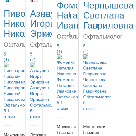
Фоменко
Чернышева
Пивоваров
Азнаурян
Наталия
Светлана
Николай
Игорь
Ивановна
Гавриловна
Николаевич
Эрикович
Офтальмолог
Офтальмолог
Офтальмолог
Офтальмолог
5
5
(1)
(1)
5
5
(1)
(1)
Фоменко
Чернышева
Наталия
Светлана
Пивоваров
Азнаурян
Ивановна
Гавриловна
Николай
Игорь
Офтальмолог
Офтальмолог
Николаевич
Эрикович
5
1
5
1
Офтальмолог
Офтальмолог
отзыв
отзыв
5
1
5
1
отзыв
отзыв
Московская
Московская
Глазная
Глазная
Международный
Детская