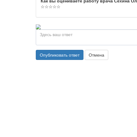
Как вы оцениваете работу врача Сехина О
☆
☆
☆
☆
☆
Опубликовать ответ
Отмена