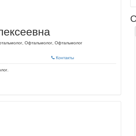
О
лексеевна
фтальмолог, Офтальмолог, Офтальмолог
Контакты
лог.