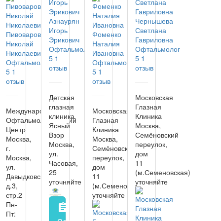
Азнаурян
Чернышева
Игорь
Светлана
Пивоваров
Фоменко
Эрикович
Гавриловна
Николай
Наталия
Офтальмолог
Офтальмолог
Николаевич
Ивановна
5
1
5
1
Офтальмолог
Офтальмолог
отзыв
отзыв
5
1
5
1
отзыв
отзыв
Детская
Московская
глазная
Глазная
Международный
Московская
клиника
Клиника
Офтальмологический
Глазная
Ясный
Москва,
Центр
Клиника
Взор
Семёновский
Москва,
Москва,
Москва,
переулок,
г.
Семёновский
ул.
дом
Москва,
переулок,
Часовая,
11
ул.
дом
25
(м.Семеновская)
Давыдковская,
11
уточняйте
уточняйте
д.3,
(м.Семеновская)
стр.2
уточняйте
Пн-
assignment
Пт:
Запись на прием
заполнить форму онл