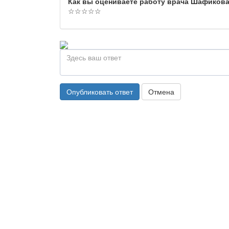
Как вы оцениваете работу врача Шафикова
☆
☆
☆
☆
☆
Опубликовать ответ
Отмена