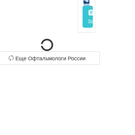
assignment
Запись на прием
з
Еще Офтальмологи России