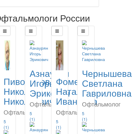
фтальмологи России
Азнаурян
Чернышева
Пивоваров
Фоменко
Игорь
Светлана
Николай
Наталия
Эрикович
Гавриловна
Николаевич
Ивановна
Офтальмолог
Офтальмолог
Офтальмолог
Офтальмолог
5
5
(1)
(1)
5
5
(1)
(1)