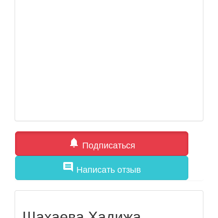
notifications
Подписаться
comment
Написать отзыв
Шахаева Хадижа