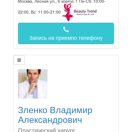
Москва, Лесная ул., 6 корпус 1
Пн-Сб: 10:00-
22:00, Вс: 11:00-21:00
call
Запись на прием
по телефону
Зленко Владимир
Александрович
Пластический хирург