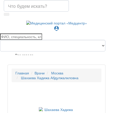
person_pin
Все города
Главная
Врачи
Москва
Шахаева Хадижа Абдулжалиловна