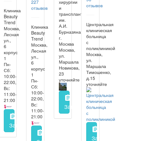
227
хирургии
отзывов
отзывов
и
Клиника
трансплантологии
Beauty
им.
Trend
Центральная
А.И.
Клиника
Москва,
клиническая
Бурназяна,
Beauty
Лесная
больница
г.
Trend
ул.,
с
Москва
Москва,
6
поликлиникой
Москва,
Лесная
корпус
Москва,
ул.
ул.,
1
ул.
Маршала
6
Пн-
Маршала
Новикова,
корпус
Сб:
Тимошенко,
23
1
10:00-
д.15
уточняйте
Пн-
22:00,
уточняйте
Сб:
Вс:
10:00-
11:00-
assignment
22:00,
21:00
Вс:
Запись на прием
заполнить 
11:00-
assignment
21:00
Запись на прием
заполнить форму онлайн
assignment
assignment
Запись на прием
з