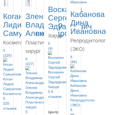
Восканян
Кабанова
Коган
Зленко
Сергей
Дина
Лидия
Владимир
Эдуардович
Ивановна
Самуиловна
Александрович
Хирург
Репродуктолог
Косметолог
Пластический
5
(ЭКО)
(9)
хирург
5
(225)
5
5
(96)
(227)
Восканян
Сергей
Коган
Эдуардович
Лидия
Кабанова
Хирург
Зленко
Самуиловна
Дина
5
9
Владимир
Косметолог
Ивановна
отзывов
Александрович
5
Репродуктолог
Пластический
225
(ЭКО)
хирург
отзывов
5
5
Центр
96