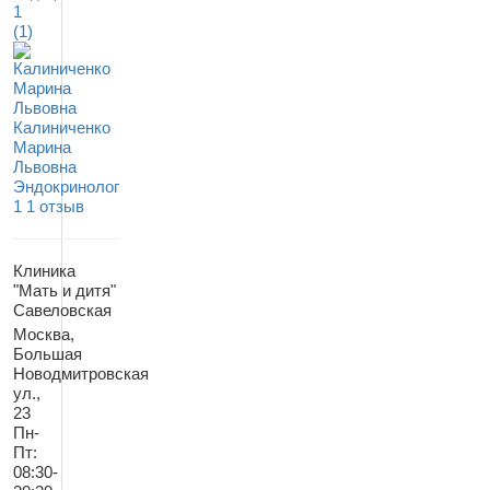
1
(1)
Калиниченко
Марина
Львовна
Эндокринолог
1
1 отзыв
Клиника
"Мать и дитя"
Савеловская
Москва,
Большая
Новодмитровская
ул.,
23
Пн-
Пт:
08:30-