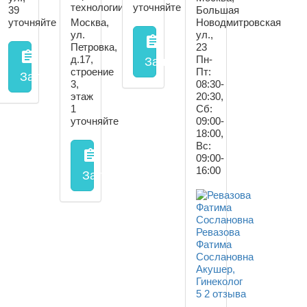
технологии"
уточняйте
39
Большая
уточняйте
Москва,
Новодмитровская
ул.
ул.,
assignment
Петровка,
23
assignment
д.17,
Пн-
Запись на прием
заполнить
строение
Пт:
Запись на прием
заполнить форму онлайн
3,
08:30-
этаж
20:30,
1
Сб:
уточняйте
09:00-
18:00,
Вс:
assignment
09:00-
16:00
Запись на прием
заполнить форму онл
Ревазова
Фатима
Сослановна
Акушер,
Гинеколог
5
2 отзыва