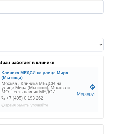
Врач работает в клинике
Клиника МЕДСИ на улице Мира
(Мытищи)
Москва ,
Клиника МЕДСИ на
directions
улице Мира (Мытищи), Москва и
МО – сеть клиник МЕДСИ
Маршрут
+7 (495) 0 193 262
время работы
уточняйте