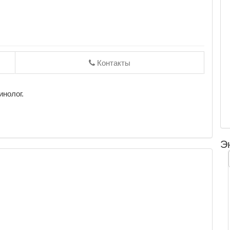
Контакты
инолог.
Э