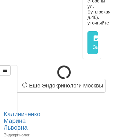
стороны
ул.
Бутырская,
д.46).
уточняйте
assignment
Запись на прием
Еще Эндокринологи Москвы
Калиниченко
Марина
Львовна
Эндокринолог