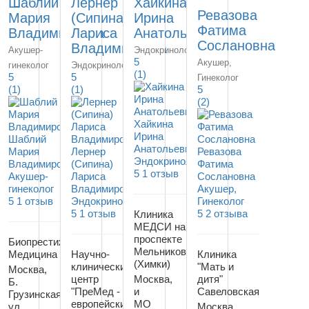
Шаблий
Лернер
Хайкина
Ревазова
Мария
(Сипина)
Ирина
Фатима
Владимировна
Лариса
Анатольевна
Сослановна
Владимировна
Акушер-
Эндокринолог
5
Акушер,
гинеколог
Эндокринолог
(1)
5
5
Гинеколог
(1)
(1)
5
(2)
Хайкина
Ирина
Шаблий
Анатольевна
Мария
Лернер
Ревазова
Эндокринолог
Владимировна
(Сипина)
Фатима
5
1 отзыв
Акушер-
Лариса
Сослановна
гинеколог
Владимировна
Акушер,
5
1 отзыв
Эндокринолог
Гинеколог
5
1 отзыв
5
2 отзыва
Клиника
МЕДСИ на
проспекте
Биопрестиж
Мельникова
Медицина
Научно-
Клиника
(Химки)
клинический
"Мать и
Москва,
центр
Москва,
дитя"
Б.
"ПреМед -
и
Савеловская
Грузинская
европейские
МО
ул.,
Москва,