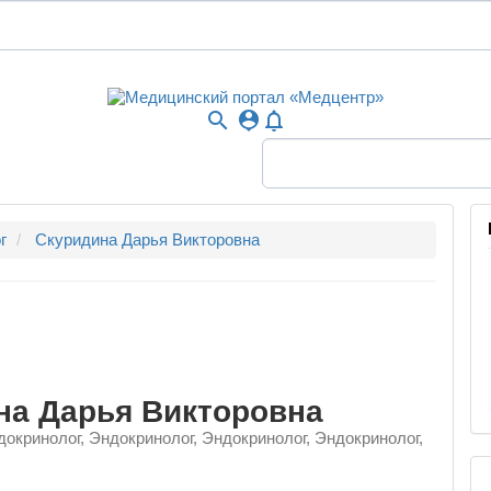
search
person_pin
notifications_none
г
Скуридина Дарья Викторовна
на Дарья Викторовна
докринолог, Эндокринолог, Эндокринолог, Эндокринолог,