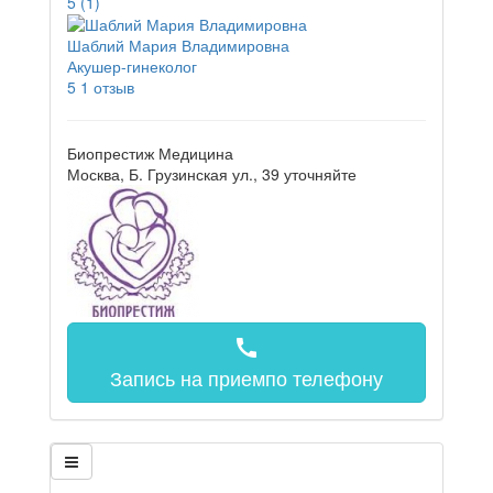
5
(1)
Шаблий Мария Владимировна
Акушер-гинеколог
5
1 отзыв
Биопрестиж Медицина
Москва, Б. Грузинская ул., 39
уточняйте
call
Запись на прием
по телефону