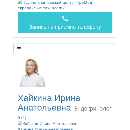
call
Запись на прием
по телефону
Хайкина Ирина
Анатольевна
Эндокринолог
5
(1)
Хайкина Ирина Анатольевна