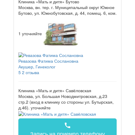
Клиника «Мать и дитя» Бутово
Москва, вн. тер. г. Муниципальный округ Южное
Бутово, ул. Южнобутовская, д. 44, помещ. 6, ком.
1
уточняйте
Ревазова Фатима Сослановна
Акушер, Гинеколог
5
2 отзыва
Клиника «Мать и дитя» Савёловская
Москва, ул. Большая Новодмитровская, д.23
стр.2 (вход в клинику со стороны ул. Бутырская,
д.46).
уточняйте
call
Запись на прием
по телефону