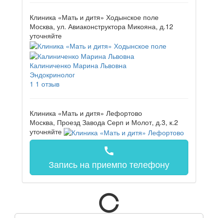
Клиника «Мать и дитя» Ходынское поле
Москва, ул. Авиаконструктора Микояна, д.12
уточняйте
Калиниченко Марина Львовна
Эндокринолог
1
1 отзыв
Клиника «Мать и дитя» Лефортово
Москва, Проезд Завода Серп и Молот, д.3, к.2
уточняйте
call
Запись на прием
по телефону